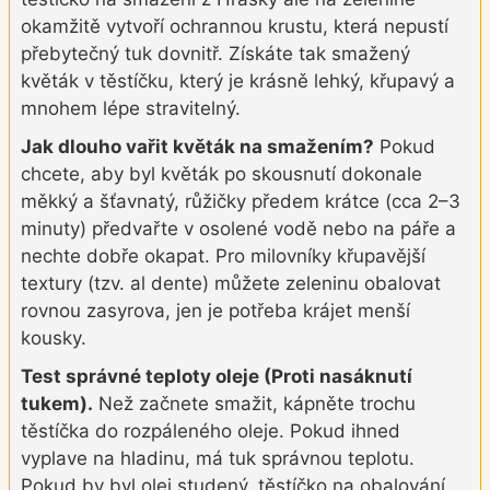
okamžitě vytvoří ochrannou krustu, která nepustí
přebytečný tuk dovnitř. Získáte tak smažený
květák v těstíčku, který je krásně lehký, křupavý a
mnohem lépe stravitelný.
Jak dlouho vařit květák na smažením?
Pokud
chcete, aby byl květák po skousnutí dokonale
měkký a šťavnatý, růžičky předem krátce (cca 2–3
minuty) předvařte v osolené vodě nebo na páře a
nechte dobře okapat. Pro milovníky křupavější
textury (tzv. al dente) můžete zeleninu obalovat
rovnou zasyrova, jen je potřeba krájet menší
kousky.
Test správné teploty oleje (Proti nasáknutí
tukem).
Než začnete smažit, kápněte trochu
těstíčka do rozpáleného oleje. Pokud ihned
vyplave na hladinu, má tuk správnou teplotu.
Pokud by byl olej studený, těstíčko na obalování