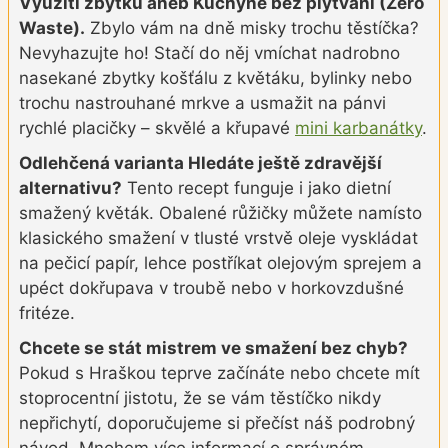
Využití zbytků aneb Kuchyně bez plýtvání (Zero
Waste).
Zbylo vám na dně misky trochu těstíčka?
Nevyhazujte ho! Stačí do něj vmíchat nadrobno
nasekané zbytky košťálu z květáku, bylinky nebo
trochu nastrouhané mrkve a usmažit na pánvi
rychlé placičky –⁠ skvělé a křupavé
mini karbanátky
.
Odlehčená varianta Hledáte ještě zdravější
alternativu?
Tento recept funguje i jako dietní
smažený květák. Obalené růžičky můžete namísto
klasického smažení v tlusté vrstvě oleje vyskládat
na pečicí papír, lehce postříkat olejovým sprejem a
upéct dokřupava v troubě nebo v horkovzdušné
fritéze.
Chcete se stát mistrem ve smažení bez chyb?
Pokud s Hraškou teprve začínáte nebo chcete mít
stoprocentní jistotu, že se vám těstíčko nikdy
nepřichytí, doporučujeme si přečíst náš podrobný
návod. Mnohem více informací o správném