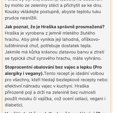
by mohlo ze zeleniny stéct a přichytit se ke dnu.
Kousky vkládejte postupně, abyste teplotu tuku
prudce nesnížili.
Jak poznat, že je Hraška správně prosmažená?
Hraška je vyrobena z jemně mletého žlutého
hrachu. Aby plně vynikla její lahodná, oříškovo-
luštěninová chuť, potřebuje dostatek tepla.
Jakmile má kůrka krásnou zlatavou barvu a ztratí
se typická chuť syrového hrachu, máte vyhráno.
Stoprocentní obalování bez vajec a lepku (Pro
alergiky i vegany).
Tento recept je ideální volbou
pro všechny, kteří hledají bezlepkové recepty nebo
efektivní náhradu vajec v kuchyni. Hraška
přirozeně pojí a drží na zelenině bez nutnosti
použít mouku či vajíčka, což ocení celiaci, vegani i
diabetici.