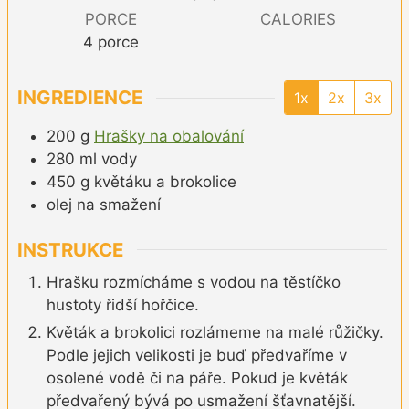
PORCE
CALORIES
4
porce
INGREDIENCE
1x
2x
3x
200
g
Hrašky na obalování
280
ml
vody
450
g
květáku a brokolice
olej na smažení
INSTRUKCE
Hrašku rozmícháme s vodou na těstíčko
hustoty řidší hořčice.
Květák a brokolici rozlámeme na malé růžičky.
Podle jejich velikosti je buď předvaříme v
osolené vodě či na páře. Pokud je květák
předvařený bývá po usmažení šťavnatější.