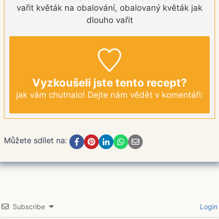
vařit květák na obalování, obalovaný květák jak
dlouho vařit
Vyzkoušeli jste tento recept?
jak vám chutnalo! Dejte nám vědět v komentáři:
Můžete sdílet na:
Subscribe
Login