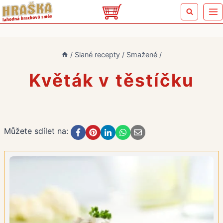
Přeskočit
na
obsah
/
Slané recepty
/
Smažené
/
Květák v těstíčku
Můžete sdílet na: