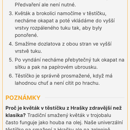
Předvaření ale není nutné.
Květák a brokolici namočíme v těstíčku,
necháme okapat a poté vkládáme do vyšší
vrstvy rozpáleného tuku tak, aby byly
ponořené.
Smažíme dozlatova z obou stran ve vyšší
vrstvě tuku.
Po vyndání necháme přebytečný tuk okapat na
sítku a pak na papírovém ubrousku.
Těstíčko je správně prosmažené, když má
lahodnou chuť a není cítit po hrachu.
POZNÁMKY
Proč je květák v těstíčku z Hrašky zdravější než
klasika?
Tradiční smažený květák v trojobalu
často funguje jako houba na olej. Naše univerzální
těstíčko na smažení z Hrašky ale na zelenině