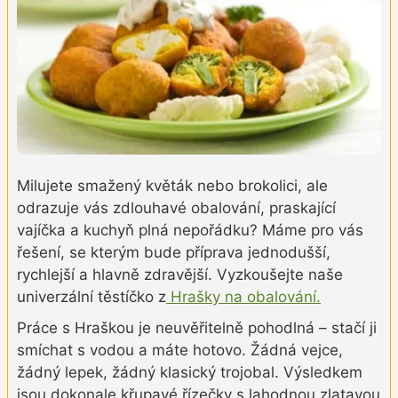
Milujete smažený květák nebo brokolici, ale
odrazuje vás zdlouhavé obalování, praskající
vajíčka a kuchyň plná nepořádku? Máme pro vás
řešení, se kterým bude příprava jednodušší,
rychlejší a hlavně zdravější. Vyzkoušejte naše
univerzální těstíčko z
Hrašky na obalování.
Práce s Hraškou je neuvěřitelně pohodlná – stačí ji
smíchat s vodou a máte hotovo. Žádná vejce,
žádný lepek, žádný klasický trojobal. Výsledkem
jsou dokonale křupavé řízečky s lahodnou zlatavou