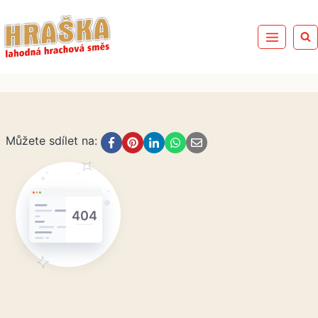
Přeskočit
na
obsah
Můžete sdílet na: