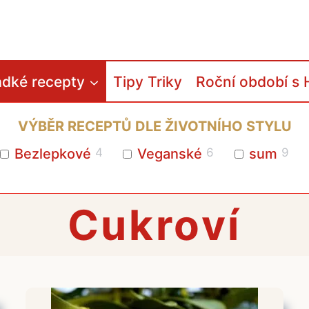
adké recepty
Tipy Triky
Roční období s 
VÝBĚR RECEPTŮ DLE ŽIVOTNÍHO STYLU
Bezlepkové
4
Veganské
6
sum
9
Cukroví