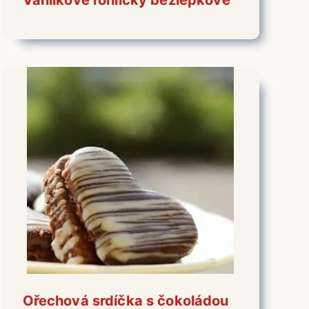
Ořechová srdíčka s čokoládou