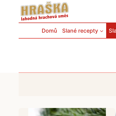
Přeskočit
na
obsah
Domů
Slané recepty
Sl