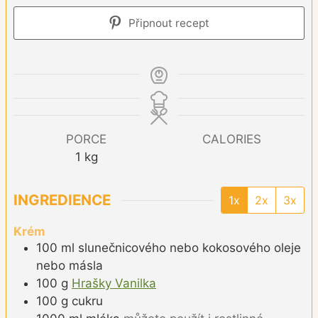
Připnout recept
PORCE
CALORIES
1
kg
INGREDIENCE
1x
2x
3x
Krém
100
ml
slunečnicového nebo kokosového oleje
nebo másla
100
g
Hrašky Vanilka
100
g
cukru