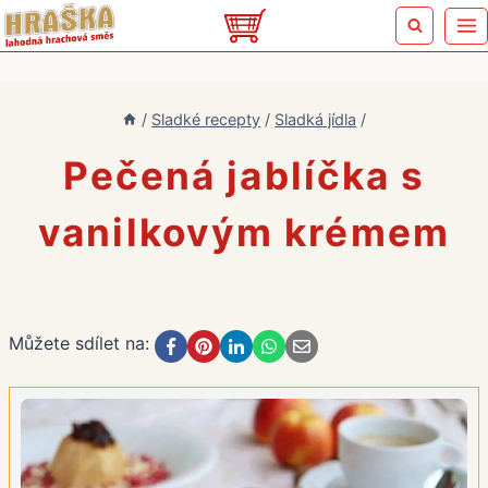
Přeskočit
na
obsah
/
Sladké recepty
/
Sladká jídla
/
Pečená jablíčka s
vanilkovým krémem
Můžete sdílet na: