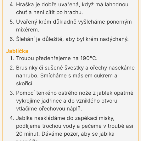
Hraška je dobře uvařená, když má lahodnou
chuť a není cítit po hrachu.
Uvařený krém důkladně vyšleháme ponorným
mixérem.
Šlehání je důležité, aby byl krém nadýchaný.
Jablíčka
Troubu předehřejeme na 190°C.
Brusinky či sušené švestky a ořechy nasekáme
nahrubo. Smícháme s máslem cukrem a
skořicí.
Pomocí tenkého ostrého nože z jablek opatrně
vykrojíme jadřinec a do vzniklého otvoru
vtlačíme ořechovou náplň.
Jablka naskládáme do zapékací misky,
podlijeme trochou vody a pečeme v troubě asi
20 minut. Dáváme pozor, aby se jablka