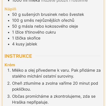
1000
ml
mléka
můžete použít i rostlinné
Náplň
50
g
sušených brusinek nebo švestek
100
g
směs nejrůznějších ořechů
50
g
másla nebo kokosového oleje
1
lžíce
třtinového cukru
1
lžička
skořice
4
kusy
jablek
INSTRUKCE
Krém
Mléko a olej přivedeme k varu. Pak přidáme za
stalého míchání ostatní suroviny.
Oheň ztlumíme a zvolna vaříme 20 minut pod
pokličkou.
Občas promícháme a zkontrolujeme, zda se
Hraška nepřipaluje.