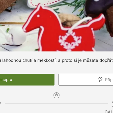
u lahodnou chutí a měkkostí, a proto si je můžete dopřát
receptu
Přip
CAL