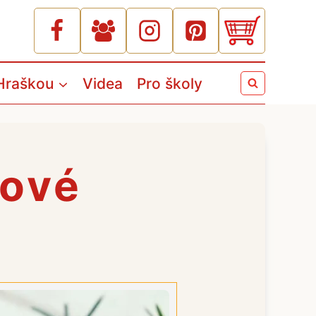
Hraškou
Videa
Pro školy
kové