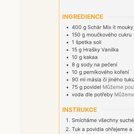
INGREDIENCE
400
g
Schär Mix it mouky
150
g
moučkového cukru
1
špetka
soli
15
g
Hrašky Vanilka
10
g
kakaa
8
g
sody na pečení
10
g
perníkového koření
90
ml
másla či jiného tuku
75
g
povidel
Můžeme použí
voda dle potřeby
Můžeme 
INSTRUKCE
Smícháme všechny suché s
Tuk a povidla ohřejeme a