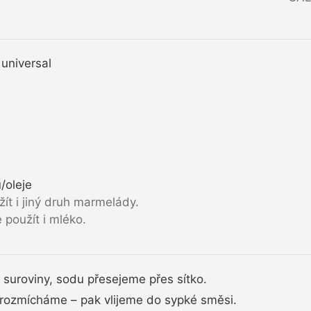
 universal
/oleje
t i jiný druh marmelády.
použít i mléko.
uroviny, sodu přesejeme přes sítko.
 rozmícháme – pak vlijeme do sypké směsi.