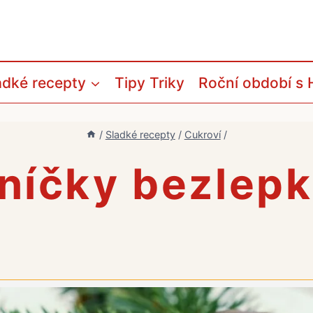
adké recepty
Tipy Triky
Roční období s 
/
Sladké recepty
/
Cukroví
/
níčky bezlep