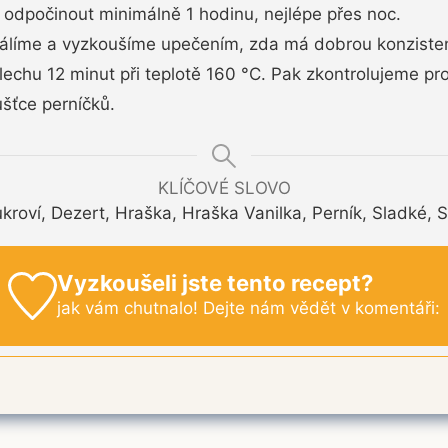
odpočinout minimálně 1 hodinu, nejlépe přes noc.
válíme a vyzkoušíme upečením, zda má dobrou konzisten
hu 12 minut při teplotě 160 °C. Pak zkontrolujeme pr
ušťce perníčků.
KLÍČOVÉ SLOVO
kroví, Dezert, Hraška, Hraška Vanilka, Perník, Sladké, 
Vyzkoušeli jste tento recept?
jak vám chutnalo! Dejte nám vědět v komentáři: