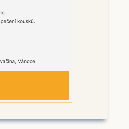
ci.
opečení kousků.
Svačina, Vánoce