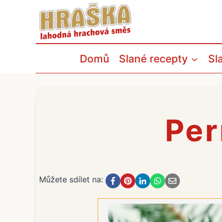
Přeskočit
na
obsah
Domů
Slané recepty
Sl
Per
Můžete sdílet na: