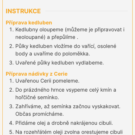
INSTRUKCE
Příprava kedluben
Kedlubny oloupeme (můžeme je připravovat i
neoloupané) a přepůlíme .
Půlky kedluben vložíme do vařící, osolené
body a uvaříme do poloměkka.
Uvařené půlky kedluben vydlabeme.
Příprava nádivky z Cerie
Uvařenou Cerii pomeleme.
Do prázdného hrnce vsypeme celý kmín a
hořčičné semínko.
Zahříváme, až semínka začnou vyskakovat.
Občas promícháme.
Přidáme olej a drobně nakrájenou cibuli.
Na rozehřátém oleji zvolna orestujeme cibuli