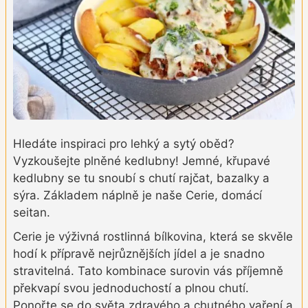
Hledáte inspiraci pro lehký a sytý oběd?
Vyzkoušejte plněné kedlubny! Jemné, křupavé
kedlubny se tu snoubí s chutí rajčat, bazalky a
sýra. Základem náplně je naše Cerie, domácí
seitan.
Cerie je výživná rostlinná bílkovina, která se skvěle
hodí k přípravě nejrůznějších jídel a je snadno
stravitelná. Tato kombinace surovin vás příjemně
překvapí svou jednoduchostí a plnou chutí.
Ponořte se do světa zdravého a chutného vaření a