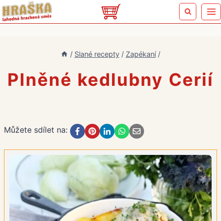
Přeskočit
na
obsah
/
Slané recepty
/
Zapékaní
/
Plněné kedlubny Cerií
Můžete sdílet na: