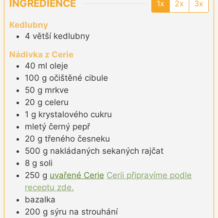
INGREDIENCE
1x
2x
3x
Kedlubny
4
větší
kedlubny
Nádivka z Cerie
40
ml
oleje
100
g
očištěné cibule
50
g
mrkve
20
g
celeru
1
g
krystalového cukru
mletý černý pepř
20
g
třeného česneku
500
g
nakládaných sekaných rajčat
8
g
soli
250
g
uvařené Cerie
Cerii připravíme podle
receptu zde.
bazalka
200
g
sýru na strouhání