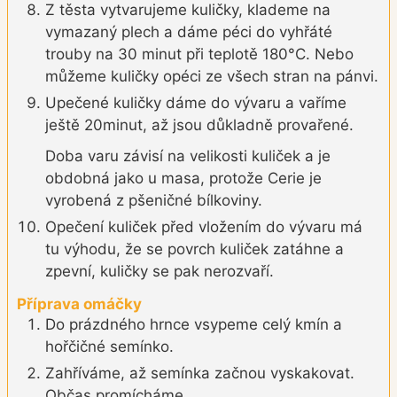
Z těsta vytvarujeme kuličky, klademe na
vymazaný plech a dáme péci do vyhřáté
trouby na 30 minut při teplotě 180°C. Nebo
můžeme kuličky opéci ze všech stran na pánvi.
Upečené kuličky dáme do vývaru a vaříme
ještě 20minut, až jsou důkladně provařené.
Doba varu závisí na velikosti kuliček a je
obdobná jako u masa, protože Cerie je
vyrobená z pšeničné bílkoviny.
Opečení kuliček před vložením do vývaru má
tu výhodu, že se povrch kuliček zatáhne a
zpevní, kuličky se pak nerozvaří.
Příprava omáčky
Do prázdného hrnce vsypeme celý kmín a
hořčičné semínko.
Zahříváme, až semínka začnou vyskakovat.
Občas promícháme.