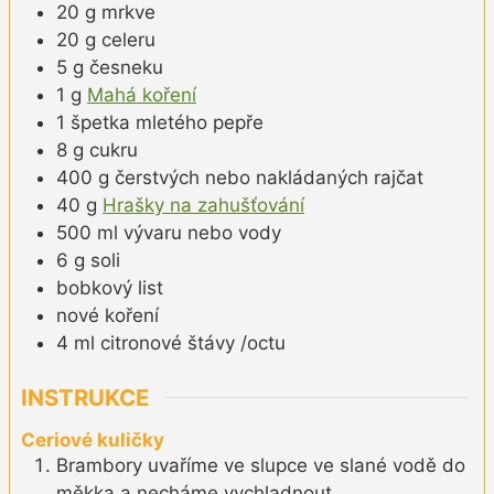
20
g
mrkve
20
g
celeru
5
g
česneku
1
g
Mahá koření
1
špetka
mletého pepře
8
g
cukru
400
g
čerstvých nebo nakládaných rajčat
40
g
Hrašky na zahušťování
500
ml
vývaru nebo vody
6
g
soli
bobkový list
nové koření
4
ml
citronové štávy /octu
INSTRUKCE
Ceriové kuličky
Brambory uvaříme ve slupce ve slané vodě do
měkka a necháme vychladnout.