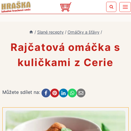
Přeskočit
na
obsah
/
Slané recepty
/
Omáčky a šťávy
/
Rajčatová omáčka s
kuličkami z Cerie
Můžete sdílet na: