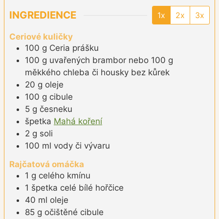
INGREDIENCE
1x
2x
3x
Ceriové kuličky
100
g
Ceria prášku
100
g
uvařených brambor nebo 100 g
měkkého chleba či housky bez kůrek
20
g
oleje
100
g
cibule
5
g
česneku
špetka
Mahá koření
2
g
soli
100
ml
vody či vývaru
Rajčatová omáčka
1
g
celého kmínu
1
špetka
celé bílé hořčice
40
ml
oleje
85
g
očištěné cibule