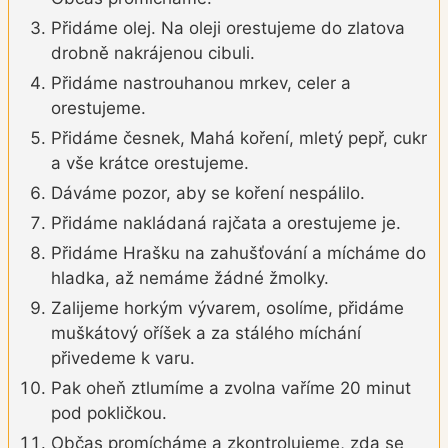
Přidáme olej. Na oleji orestujeme do zlatova
drobně nakrájenou cibuli.
Přidáme nastrouhanou mrkev, celer a
orestujeme.
Přidáme česnek, Mahá koření, mletý pepř, cukr
a vše krátce orestujeme.
Dáváme pozor, aby se koření nespálilo.
Přidáme nakládaná rajčata a orestujeme je.
Přidáme Hrašku na zahušťování a mícháme do
hladka, až nemáme žádné žmolky.
Zalijeme horkým vývarem, osolíme, přidáme
muškátový oříšek a za stálého míchání
přivedeme k varu.
Pak oheň ztlumíme a zvolna vaříme 20 minut
pod pokličkou.
Občas promícháme a zkontrolujeme, zda se