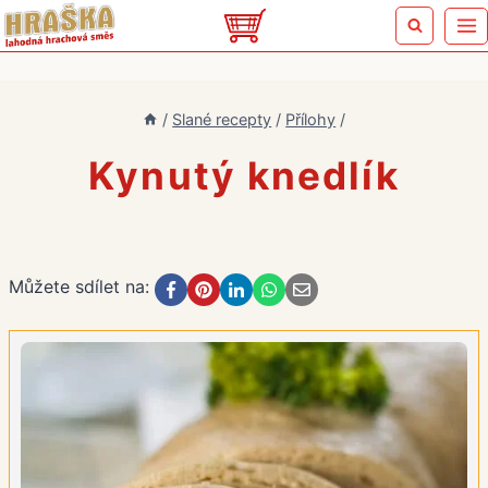
Přeskočit
na
obsah
/
Slané recepty
/
Přílohy
/
Kynutý knedlík
Můžete sdílet na: