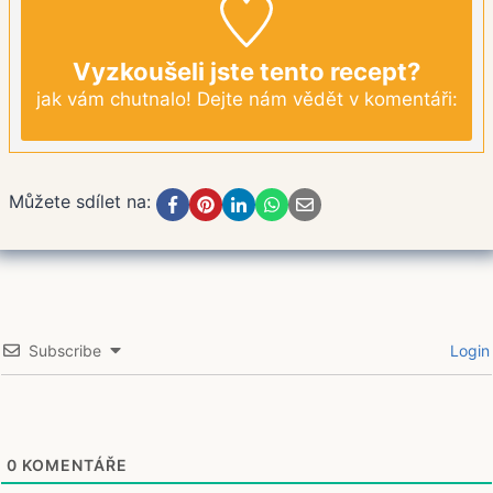
Vyzkoušeli jste tento recept?
jak vám chutnalo! Dejte nám vědět v komentáři:
Můžete sdílet na:
Subscribe
Login
0
KOMENTÁŘE