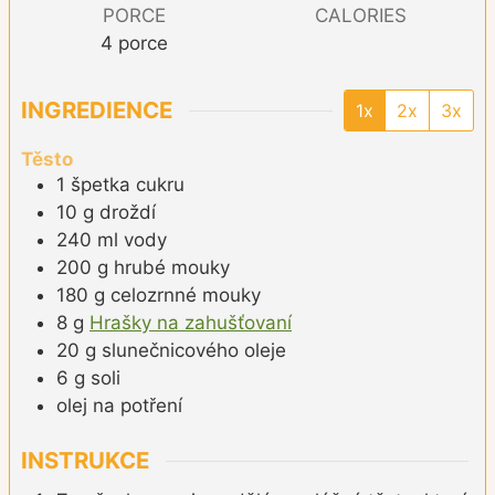
PORCE
CALORIES
4
porce
INGREDIENCE
1x
2x
3x
Těsto
1
špetka
cukru
10
g
droždí
240
ml
vody
200
g
hrubé mouky
180
g
celozrnné mouky
8
g
Hrašky na zahušťovaní
20
g
slunečnicového oleje
6
g
soli
olej na potření
INSTRUKCE