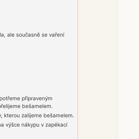
la, ale současně se vaření
 potřeme připraveným
řelijeme bešamelem.
y, kterou zalijeme bešamelem.
 na výšce nákypu v zapékací