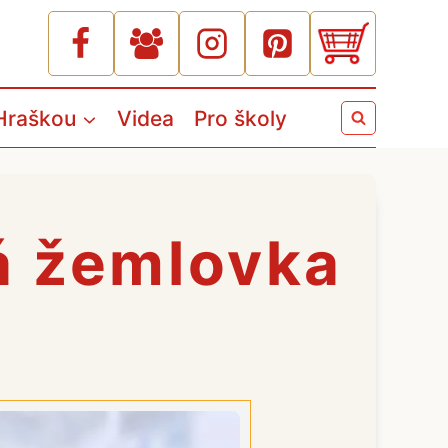
Hraškou
Videa
Pro školy
á žemlovka