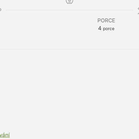
PORCE
4
porce
vání