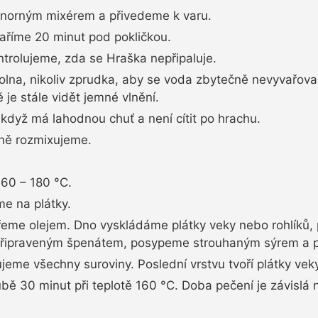
norným mixérem a přivedeme k varu.
aříme 20 minut pod pokličkou.
rolujeme, zda se Hraška nepřipaluje.
volna, nikoliv zprudka, aby se voda zbytečně nevyvařova
 je stále vidět jemné vlnění.
když má lahodnou chuť a není cítit po hrachu.
ně rozmixujeme.
60 – 180 °C.
me na plátky.
eme olejem. Dno vyskládáme plátky veky nebo rohlíků,
řipraveným špenátem, posypeme strouhaným sýrem a p
eme všechny suroviny. Poslední vrstvu tvoří plátky vek
ě 30 minut při teplotě 160 °C. Doba pečení je závislá