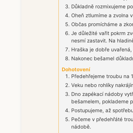
Důkladně rozmixujeme po
Oheň ztlumíme a zvolna v
Občas promícháme a zkont
Je důležité vařit pokrm z
nesmí zastavit. Na hladině
Hraška je dobře uvařená, 
Nakonec bešamel důklad
Dohotovení
Předehřejeme troubu na 1
Veku nebo rohlíky nakrájí
Dno zapékací nádoby vytř
bešamelem, poklademe p
Postupujeme, až spotřebuj
Pečeme v předehřáté troub
nádobě.