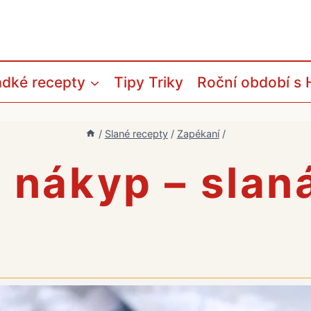
adké recepty
Tipy Triky
Roční období s 
/
Slané recepty
/
Zapékaní
/
 nákyp – slan