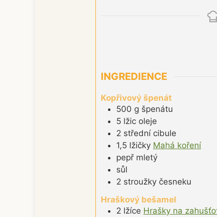
INGREDIENCE
Kopřivový špenát
500
g
špenátu
5
lžic
oleje
2
střední
cibule
1,5
lžičky
Mahá koření
pepř mletý
sůl
2
stroužky
česneku
Hraškový bešamel
2
lžíce
Hrašky na zahušťo