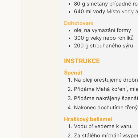
80
g
smetany případně ro
640
ml
vody
Místo vody a
Dohotovení
olej na vymazání formy
300
g
veky nebo rohlíků
200
g
strouhaného sýru
INSTRUKCE
Špenát
Na oleji orestujeme drobn
Přidáme Mahá koření, mlet
Přidáme nakrájený špenát,
Nakonec dochutíme třen
Hraškový bešamel
Vodu přivedeme k varu.
Za stálého míchání vsyp