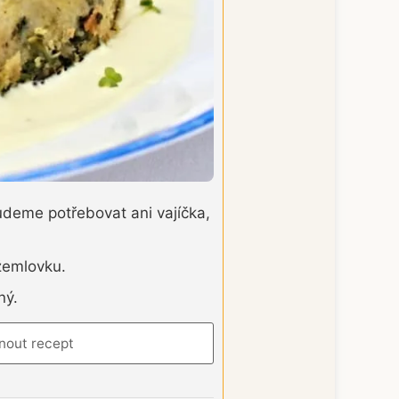
deme potřebovat ani vajíčka,
 žemlovku.
ný.
nout recept