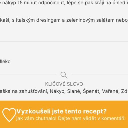
ákyp 15 minut odpočinout, lépe se pak krájí na úhledn
aši, s italským dresingem a zeleninovým salátem nebo
Mléko
KLÍČOVÉ SLOVO
aška na zahušťování, Nákyp, Slané, Špenát, Vařené, Zd
Vyzkoušeli jste tento recept?
jak vám chutnalo! Dejte nám vědět v komentáři: