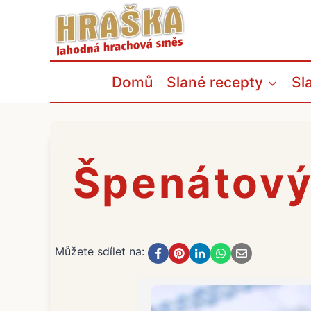
Přeskočit
na
obsah
Domů
Slané recepty
Sl
Špenátový
Můžete sdílet na: