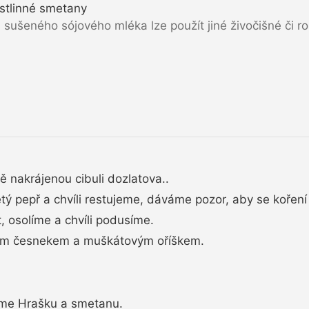
stlinné smetany
 sušeného sójového mléka lze použít jiné živočišné či ro
ě nakrájenou cibuli dozlatova..
ý pepř a chvíli restujeme, dáváme pozor, aby se koření 
 osolíme a chvíli podusíme.
ým česnekem a muškátovým oříškem.
eme Hrašku a smetanu.