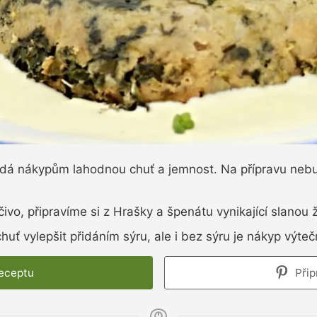
dá nákypům lahodnou chuť a jemnost. Na přípravu nebu
vo, připravíme si z Hrašky a špenátu vynikající slanou
uť vylepšit přidáním sýru, ale i bez sýru je nákyp výteč
receptu
Přip