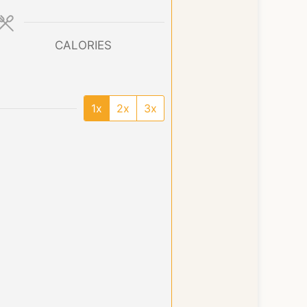
CALORIES
1x
2x
3x