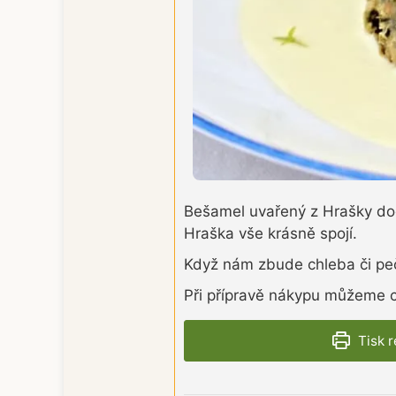
Bešamel uvařený z Hrašky do
Hraška vše krásně spojí.
Když nám zbude chleba či peči
Při přípravě nákypu můžeme ch
Tisk 