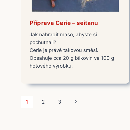
Příprava Cerie – seitanu
Jak nahradit maso, abyste si
pochutnali?
Cerie je právě takovou směsí.
Obsahuje cca 20 g bílkovin ve 100 g
hotového výrobku.
Navigace
Další
1
2
3
na
strana
stránce