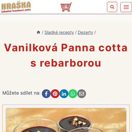
Přeskočit
na
obsah
/
Sladké recepty
/
Dezerty
/
Vanilková Panna cotta
s rebarborou
Můžete sdílet na: