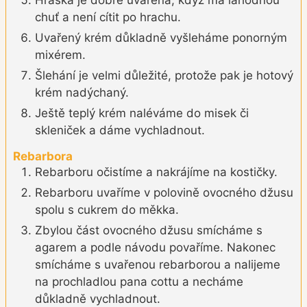
Hraška je dobře uvařená, když má lahodnou
chuť a není cítit po hrachu.
Uvařený krém důkladně vyšleháme ponorným
mixérem.
Šlehání je velmi důležité, protože pak je hotový
krém nadýchaný.
Ještě teplý krém naléváme do misek či
skleniček a dáme vychladnout.
Rebarbora
Rebarboru očistíme a nakrájíme na kostičky.
Rebarboru uvaříme v polovině ovocného džusu
spolu s cukrem do měkka.
Zbylou část ovocného džusu smícháme s
agarem a podle návodu povaříme. Nakonec
smícháme s uvařenou rebarborou a nalijeme
na prochladlou pana cottu a necháme
důkladně vychladnout.