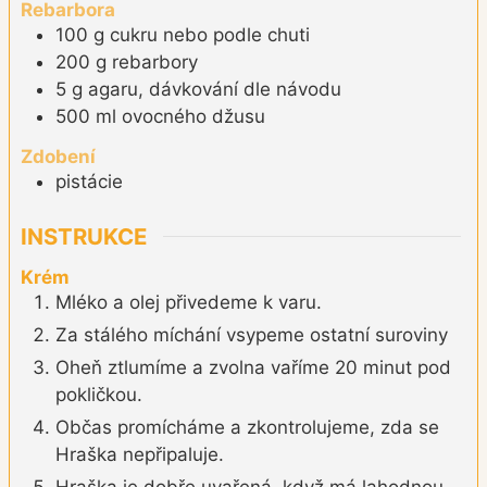
Rebarbora
100
g
cukru nebo podle chuti
200
g
rebarbory
5
g
agaru, dávkování dle návodu
500
ml
ovocného džusu
Zdobení
pistácie
INSTRUKCE
Krém
Mléko a olej přivedeme k varu.
Za stálého míchání vsypeme ostatní suroviny
Oheň ztlumíme a zvolna vaříme 20 minut pod
pokličkou.
Občas promícháme a zkontrolujeme, zda se
Hraška nepřipaluje.