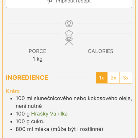
Připnout recept
PORCE
CALORIES
1
kg
INGREDIENCE
1x
2x
3x
Krém
100
ml
slunečnicového nebo kokosového oleje,
není nutné
100
g
Hrašky Vanilka
100
g
cukru
800
ml
mléka (může být i rostlinné)