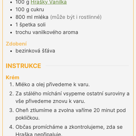
100
g
Hrašky Vanilka
100
g
cukru
800
ml
mléka
(může být i rostlinné)
1
špetka
soli
trochu
vanilkového aroma
Zdobení
bezinková šťáva
INSTRUKCE
Krém
Mléko a olej přivedeme k varu.
Za stálého míchání vsypeme ostatní suroviny a
vše přivedeme znovu k varu.
Oheň ztlumíme a zvolna vaříme 20 minut pod
pokličkou.
Občas promícháme a zkontrolujeme, zda se
Hraška nepřipaluje.