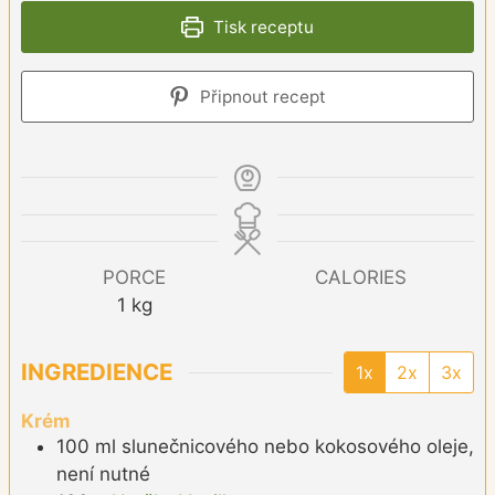
Tisk receptu
Připnout recept
PORCE
CALORIES
1
kg
INGREDIENCE
1x
2x
3x
Krém
100
ml
slunečnicového nebo kokosového oleje,
není nutné