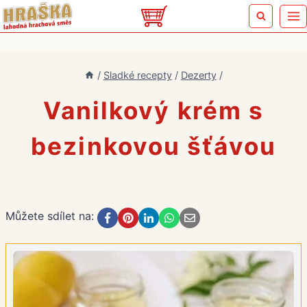
Přeskočit
na
obsah
/
Sladké recepty
/
Dezerty
/
Vanilkový krém s
bezinkovou šťávou
Můžete sdílet na: