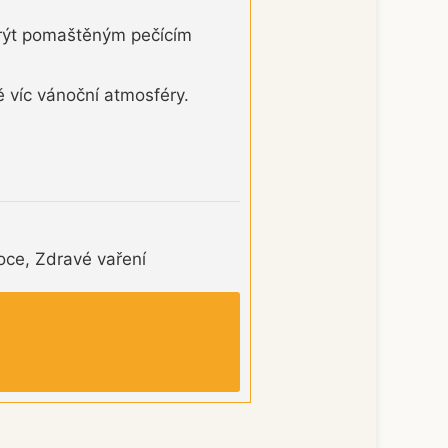
krýt pomaštěným pečícím
ě víc vánoční atmosféry.
oce, Zdravé vaření