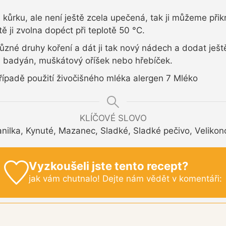
ůrku, ale není ještě zcela upečená, tak ji můžeme při
ě ji zvolna dopéct při teplotě 50
°C.
zné druhy koření a dát ji tak nový nádech a dodat ješt
, badyán, muškátový oříšek nebo hřebíček.
případě použití živočišného mléka alergen 7 Mléko
KLÍČOVÉ SLOVO
nilka, Kynuté, Mazanec, Sladké, Sladké pečivo, Velikon
Vyzkoušeli jste tento recept?
jak vám chutnalo! Dejte nám vědět v komentáři: