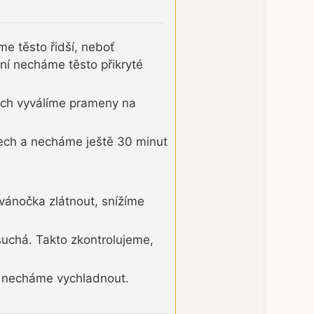
e těsto řidší, neboť
ní necháme těsto přikryté
rých vyválíme prameny na
lech a necháme ještě 30 minut
vánočka zlátnout, snížíme
suchá. Takto zkontrolujeme,
 necháme vychladnout.