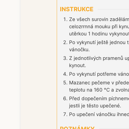
INSTRUKCE
Ze všech surovin zaděláme
celozrrnná mouku při kyn
utěrkou 1 hodinu vykynou
Po vykynutí ještě jednou
vánočku.
Z jednotlivých pramenů u
kynout.
Po vykynutí potřeme ván
Mazanec pečeme v předehř
teplotu na 160 °C a zvol
Před dopečením píchneme 
jestli je těsto upečené.
Po upečení vánočku ihne
POZNÁMKY