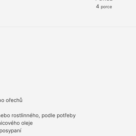
4
porce
bo ořechů
ebo rostlinného, podle potřeby
icového oleje
posypaní