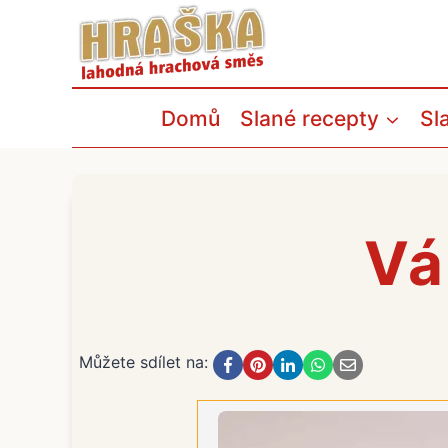
Přeskočit
na
obsah
Domů
Slané recepty
Sl
Vá
Můžete sdílet na: