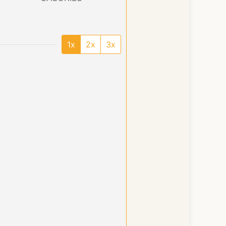
1x
2x
3x