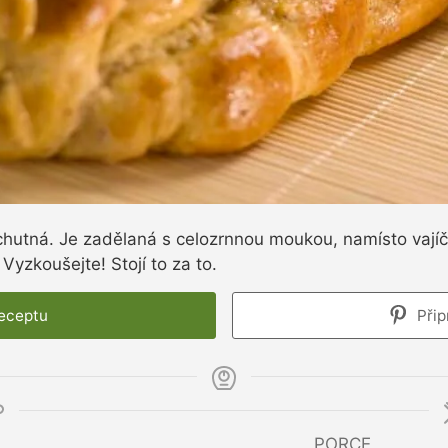
utná. Je zadělaná s celozrnnou moukou, namísto vajíče
 Vyzkoušejte! Stojí to za to.
receptu
Přip
PORCE