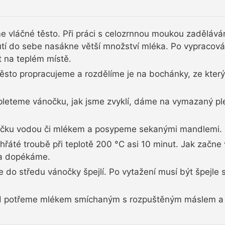
 vláčné těsto. Při práci s celozrnnou moukou zadělávám
utí do sebe nasákne větší množství mléka. Po vypracová
t na teplém místě.
 těsto propracujeme a rozdělíme je na bochánky, ze kte
pleteme vánočku, jak jsme zvyklí, dáme na vymazaný p
očku vodou či mlékem a posypeme sekanými mandlemi.
áté troubě při teplotě 200 °C asi 10 minut. Jak začne 
na dopékáme.
do středu vánočky špejlí. Po vytažení musí být špejle 
d potřeme mlékem smíchaným s rozpuštěným máslem a