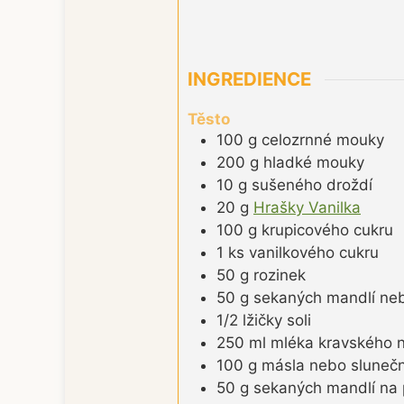
INGREDIENCE
Těsto
100
g
celozrnné mouky
200
g
hladké mouky
10
g
sušeného droždí
20
g
Hrašky Vanilka
100
g
krupicového cukru
1
ks
vanilkového cukru
50
g
rozinek
50
g
sekaných mandlí ne
1/2 lžičky
soli
250
ml
mléka kravského n
100
g
másla nebo slunečn
50
g
sekaných mandlí na 