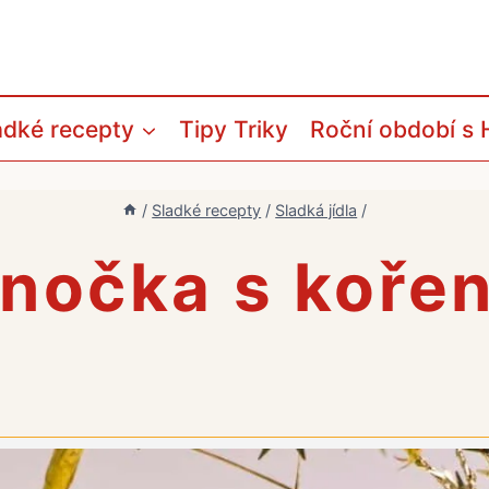
adké recepty
Tipy Triky
Roční období s 
/
Sladké recepty
/
Sladká jídla
/
nočka s koře