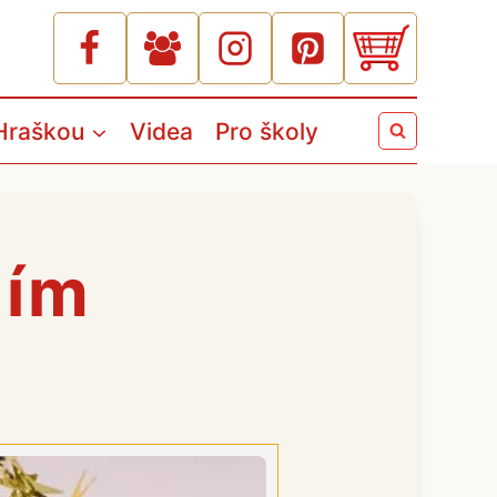
Hraškou
Videa
Pro školy
ním