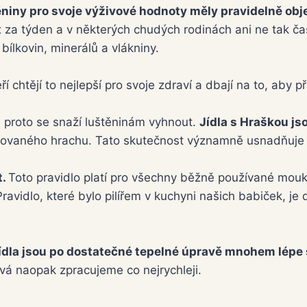
ěniny pro svoje výživové hodnoty měly pravidelně obj
za týden a v některých chudých rodinách ani ne tak čast
bílkovin, minerálů a vlákniny.
eří chtějí to nejlepší pro svoje zdraví a dbají na to, aby 
a proto se snaží luštěninám vyhnout.
Jídla s Hraškou js
pkovaného hrachu. Tato skutečnost významně usnadňuje
t.
Toto pravidlo platí pro všechny běžně používané mouk
ravidlo, které bylo pilířem v kuchyni našich babiček, 
jídla jsou po dostatečné tepelné úpravě mnohem lépe 
nová naopak zpracujeme co nejrychleji.