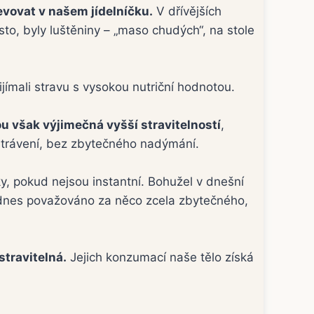
evovat v našem jídelníčku.
V dřívějších
o, byly luštěniny – „maso chudých“, na stole
přijímali stravu s vysokou nutriční hodnotou.
ou však výjimečná vyšší stravitelností
,
 trávení, bez zbytečného nadýmání.
y, pokud nejsou instantní. Bohužel v dnešní
je dnes považováno za něco zcela zbytečného,
stravitelná.
Jejich konzumací naše tělo získá