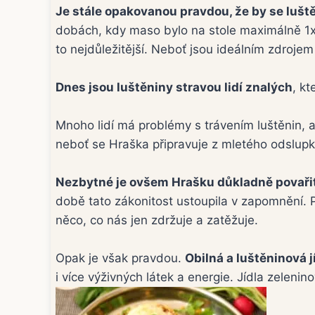
Je stále opakovanou pravdou, že by se lušt
dobách, kdy maso bylo na stole maximálně 1x 
to nejdůležitější. Neboť jsou ideálním zdrojem 
Dnes jsou luštěniny stravou lidí znalých
, kt
Mnoho lidí má problémy s trávením luštěnin, 
neboť se Hraška připravuje z mletého odslu
Nezbytné je ovšem Hrašku důkladně povaři
době tato zákonitost ustoupila v zapomnění. P
něco, co nás jen zdržuje a zatěžuje.
Opak je však pravdou.
Obilná a luštěninová 
i více výživných látek a energie. Jídla zeleni