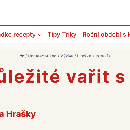
adké recepty
Tipy Triky
Roční období s 
/
Uncategorized
/
Výživa
/
Hraška a zdraví
/
ůležité vařit 
 a Hrašky