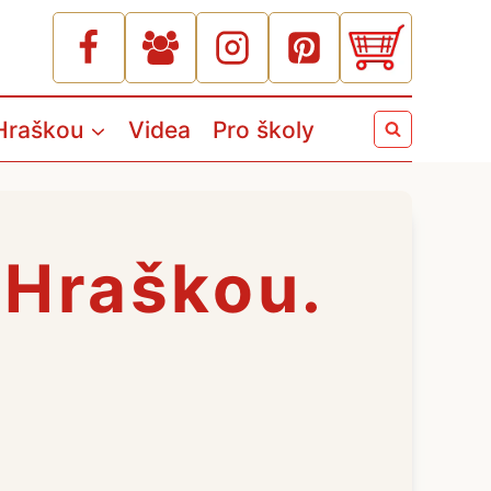
Hraškou
Videa
Pro školy
s Hraškou.