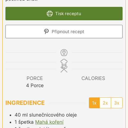
Tisk receptu
Připnout recept
PORCE
CALORIES
4
Porce
INGREDIENCE
1x
2x
3x
40
ml
slunečnicového oleje
1
špetka
Mahá koření