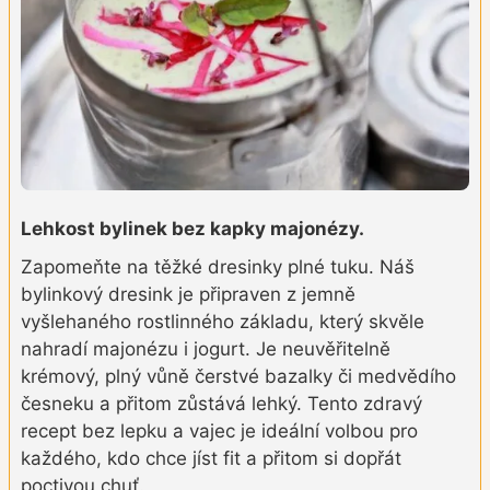
Lehkost bylinek bez kapky majonézy.
Zapomeňte na těžké dresinky plné tuku. Náš
bylinkový dresink je připraven z jemně
vyšlehaného rostlinného základu, který skvěle
nahradí majonézu i jogurt. Je neuvěřitelně
krémový, plný vůně čerstvé bazalky či medvědího
česneku a přitom zůstává lehký. Tento zdravý
recept bez lepku a vajec je ideální volbou pro
každého, kdo chce jíst fit a přitom si dopřát
poctivou chuť.