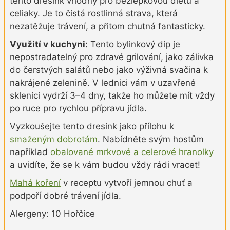
tento dresink vhodný pro bezlepkovou dietu a
celiaky. Je to čistá rostlinná strava, která
nezatěžuje trávení, a přitom chutná fantasticky.
Využití v kuchyni:
Tento bylinkový dip je
nepostradatelný pro zdravé grilování, jako zálivka
do čerstvých salátů nebo jako výživná svačina k
nakrájené zelenině. V lednici vám v uzavřené
sklenici vydrží 3–4 dny, takže ho můžete mít vždy
po ruce pro rychlou přípravu jídla.
Vyzkoušejte tento dresink jako přílohu k
smaženým dobrotám
. Nabídněte svým hostům
například
obalované mrkvové a celerové hranolky
a uvidíte, že se k vám budou vždy rádi vracet!
Mahá koření
v receptu vytvoří jemnou chuť a
podpoří dobré trávení jídla.
Alergeny: 10 Hořčice