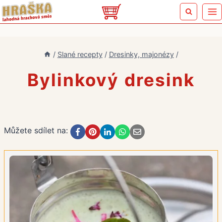
Přeskočit
na
obsah
/
Slané recepty
/
Dresinky, majonézy
/
Bylinkový dresink
Můžete sdílet na: