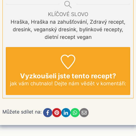
KLÍČOVÉ SLOVO
Hraška, Hraška na zahušťování, Zdravý recept,
dresink, veganský dresink, bylinkové recepty,
dietní recept vegan
Vyzkoušeli jste tento recept?
jak vám chutnalo! Dejte nám vědět v komentáři:
Můžete sdílet na: