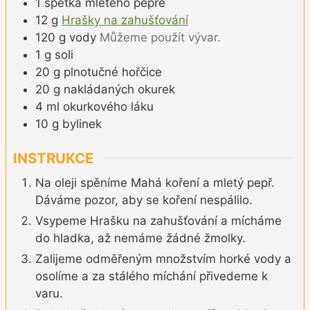
1
špetka
mletého pepře
12
g
Hrašky na zahušťování
120
g
vody
Můžeme použít vývar.
1
g
soli
20
g
plnotučné hořčice
20
g
nakládaných okurek
4
ml
okurkového láku
10
g
bylinek
INSTRUKCE
Na oleji spěníme Mahá koření a mletý pepř.
Dáváme pozor, aby se koření nespálilo.
Vsypeme Hrašku na zahušťování a mícháme
do hladka, až nemáme žádné žmolky.
Zalijeme odměřeným množstvím horké vody a
osolíme a za stálého míchání přivedeme k
varu.