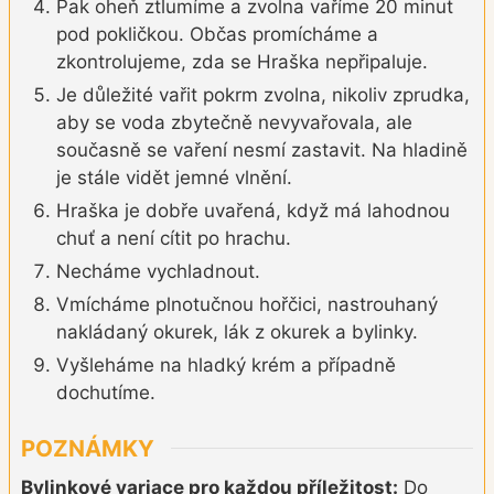
Pak oheň ztlumíme a zvolna vaříme 20 minut
pod pokličkou. Občas promícháme a
zkontrolujeme, zda se Hraška nepřipaluje.
Je důležité vařit pokrm zvolna, nikoliv zprudka,
aby se voda zbytečně nevyvařovala, ale
současně se vaření nesmí zastavit. Na hladině
je stále vidět jemné vlnění.
Hraška je dobře uvařená, když má lahodnou
chuť a není cítit po hrachu.
Necháme vychladnout.
Vmícháme plnotučnou hořčici, nastrouhaný
nakládaný okurek, lák z okurek a bylinky.
Vyšleháme na hladký krém a případně
dochutíme.
POZNÁMKY
Bylinkové variace pro každou příležitost:
Do