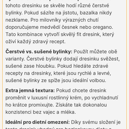
tohoto dresinku se skvěle hodí různé čerstvé
bylinky. Pokud sázíte na jistotu, bazalka nikdy
nezklame. Pro milovníky výrazných chutí
doporučujeme medvědí česnek nebo oregano.
Tato kombinace vytvoří skvělý fit dresink, který
oživí každý zdravý recept.
Čerstvé vs. sušené bylinky:
Použít můžete obě
varianty. Čerstvé bylinky dodají dresinku svěžest,
sušené zase hloubku. Pokud hledáte zdravé
recepty na dresinky, které jsou rychlé a levné,
sušené bylinky ze spíže jsou ideální volbou.
Extra jemná textura:
Pokud chcete dresink
proměnit v luxusní rostlinný krém, po vychladnutí
ho krátce promixujte. Získáte tak dokonalou
konzistenci bez vajec a mléka.
Ideální pro dietní omezení:
Díky svému složení je