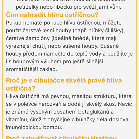
petrželky nebo libečku pro svěží jarní vůni.
Čím nahradit hlívu ústřičnou?
Pokud nemáte po ruce hlívu ústřičnou, můžete
použít čerstvé lesní houby (např. hříbky či lišky),
čerstvé žampióny (ideálně hnědé, které mají
výraznější chuť), nebo sušené houby. Sušené
houby předem namočte do teplé vody a použijte je
i s houbovým výluhem pro ještě silnější
aromatičtější základ.
Proč je v cibulačce skvělá právě hlíva
ústřičná?
Hlíva ústřičná má pevnou, masitou strukturu, která
se v polévce nerozvaří a dodá jí skvělý skus. Navíc
je známá vysokým obsahem betaglukanů a
vitamínů, čímž z obyčejné cibulačky dělá doslova
imunologickou bombu.
Proč zahušťovat cibulačku Hraškou