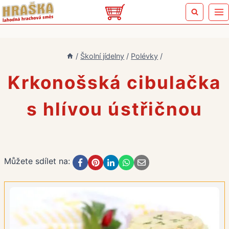
Přeskočit
na
obsah
/
Školní jídelny
/
Polévky
/
Krkonošská cibulačka
s hlívou ústřičnou
Můžete sdílet na: