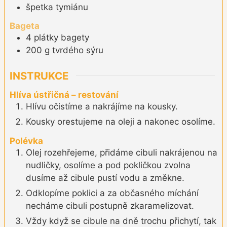
špetka
tymiánu
Bageta
4
plátky
bagety
200
g
tvrdého sýru
INSTRUKCE
Hlíva ústřičná – restování
Hlívu očistíme a nakrájíme na kousky.
Kousky orestujeme na oleji a nakonec osolíme.
Polévka
Olej rozehřejeme, přidáme cibuli nakrájenou na
nudličky, osolíme a pod pokličkou zvolna
dusíme až cibule pustí vodu a změkne.
Odklopíme poklici a za občasného míchání
necháme cibuli postupně zkaramelizovat.
Vždy když se cibule na dně trochu přichytí, tak