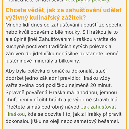
Chcete vědět, jak ze zahušťování udělat
výživný kulinářský zážitek?
Mnoho lidí dnes od zahušťování upouští ze spěchu
nebo kvůli obavám z bílé mouky. S Hraškou je to
ale úplně jiné! Zahušťováním Hraškou vrátíte do
kuchyně poctivost tradičních sytých polévek a
zároveň do jídelníčku nenásilně dostanete cenné
luštěninové minerály a bílkoviny.
Aby byla polévka či omáčka dokonalá, stačí
dodržet jedno základní pravidlo: Hrašku vždy
vařte zvolna pod pokličkou nejméně 20 minut.
Správně povařená Hraška má lahodnou, jemnou
chuť, není v ní cítit hrách a je výborně stravitelná.
Přečtěte si náš podrobný návod
Jak zahušťovat
Hraškou
, kde se dozvíte i to, jak z Hrašky připravit
dokonalou jíšku na oleji nebo sametový bešamel.