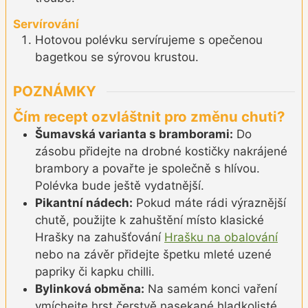
Servírování
Hotovou polévku servírujeme s opečenou
bagetkou se sýrovou krustou.
POZNÁMKY
Čím recept ozvláštnit pro změnu chuti?
Šumavská varianta s bramborami:
Do
zásobu přidejte na drobné kostičky nakrájené
brambory a povařte je společně s hlívou.
Polévka bude ještě vydatnější.
Pikantní nádech:
Pokud máte rádi výraznější
chutě, použijte k zahuštění místo klasické
Hrašky na zahušťování
Hrašku na obalování
nebo na závěr přidejte špetku mleté uzené
papriky či kapku chilli.
Bylinková obměna:
Na samém konci vaření
vmíchejte hrst čerstvě nasekané hladkolisté