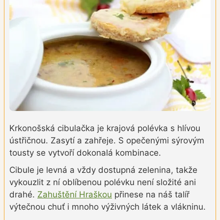
Krkonošská cibulačka je krajová polévka s hlívou
ústřičnou. Zasytí a zahřeje. S opečenými sýrovým
tousty se vytvoří dokonalá kombinace.
Cibule je levná a vždy dostupná zelenina, takže
vykouzlit z ní oblíbenou polévku není složité ani
drahé.
Zahuštění Hraškou
přinese na náš talíř
výtečnou chuť i mnoho výživných látek a vlákninu.