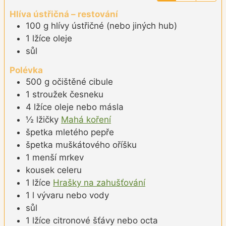
Hlíva ústřičná – restování
100
g
hlívy ústřičné (nebo jiných hub)
1
lžíce
oleje
sůl
Polévka
500
g
očištěné cibule
1
stroužek
česneku
4
lžíce
oleje nebo másla
½
lžičky
Mahá koření
špetka
mletého pepře
špetka
muškátového oříšku
1
menší
mrkev
kousek
celeru
1
lžíce
Hrašky na zahušťování
1
l
vývaru nebo vody
sůl
1
lžíce
citronové šťávy nebo octa