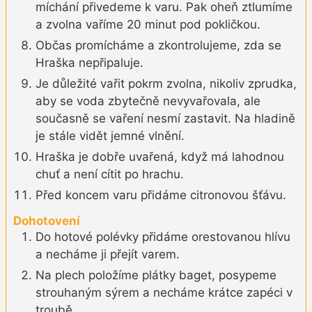
míchání přivedeme k varu. Pak oheň ztlumíme
a zvolna vaříme 20 minut pod pokličkou.
Občas promícháme a zkontrolujeme, zda se
Hraška nepřipaluje.
Je důležité vařit pokrm zvolna, nikoliv zprudka,
aby se voda zbytečně nevyvařovala, ale
současně se vaření nesmí zastavit. Na hladině
je stále vidět jemné vlnění.
Hraška je dobře uvařená, když má lahodnou
chuť a není cítit po hrachu.
Před koncem varu přidáme citronovou šťávu.
Dohotovení
Do hotové polévky přidáme orestovanou hlívu
a necháme ji přejít varem.
Na plech položíme plátky baget, posypeme
strouhaným sýrem a necháme krátce zapéci v
troubě.