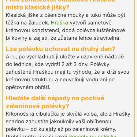
místo klasické jíšky?
Klasická jíška z pšeničné mouky a tuku může být
těžká na žaludek.
Hraška
vytvoří sametově
krémovou konzistenci, dodá polévce luštěninové
bílkoviny a zajistí, že zůstane lehce stravitelná.
Lze polévku uchovat na druhý den?
Ano, po vychladnutí ji uložte v uzavřené nádobě
do lednice, kde vydrží 2 až 3 dny. Polévky
zahuštěné Hraškou mají tu výhodu, že si drží svou
krémovou strukturu a neuvolňují vodu ani po
opětovném ohřátí.
Hledáte další nápady na poctivé
zeleninové polévky?
Krkonošská cibulačka je skvělá volba, ale z Hrašky
snadno zahustíte jakoukoliv vaši oblíbenou
polévku – od kulajdy až po zeleninové krémy.
Prohlédněte si naši sekci
Recepty na polévky
.