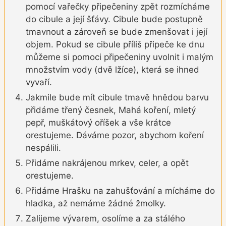
pomocí vařečky připečeniny zpět rozmícháme
do cibule a její šťávy. Cibule bude postupně
tmavnout a zároveň se bude zmenšovat i její
objem. Pokud se cibule příliš připeče ke dnu
můžeme si pomoci připečeniny uvolnit i malým
množstvím vody (dvě lžíce), která se ihned
vyvaří.
Jakmile bude mít cibule tmavě hnědou barvu
přidáme třený česnek, Mahá koření, mletý
pepř, muškátový oříšek a vše krátce
orestujeme. Dáváme pozor, abychom koření
nespálili.
Přidáme nakrájenou mrkev, celer, a opět
orestujeme.
Přidáme Hrašku na zahušťování a mícháme do
hladka, až nemáme žádné žmolky.
Zalijeme vývarem, osolíme a za stálého