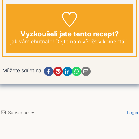
Vyzkoušeli jste tento recept?
jak vám chutnalo! Dejte nám vědět v komentáři:
Můžete sdílet na:
Subscribe
Login