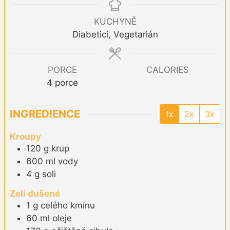
KUCHYNĚ
Diabetici, Vegetarián
PORCE
CALORIES
4
porce
INGREDIENCE
1x
2x
3x
Kroupy
120
g
krup
600
ml
vody
4
g
soli
Zelí dušené
1
g
celého kmínu
60
ml
oleje