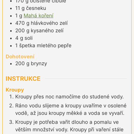
170
g
očištěné cibule
11
g
česneku
1
g
Mahá koření
470
g
hlávkového zelí
200
g
kysaného zelí
4
g
soli
1
špetka
mletého pepře
Dohotovení
200
g
brynzy
INSTRUKCE
Kroupy
Kroupy přes noc namočíme do studené vody.
Ráno vodu slijeme a kroupy uvaříme v osolené
vodě, až jsou kroupy měkké a voda se vyvaří.
Kroupy je potřeba vařit dlouho a pomalu ve
větším množství vody. Kroupy při vaření stále