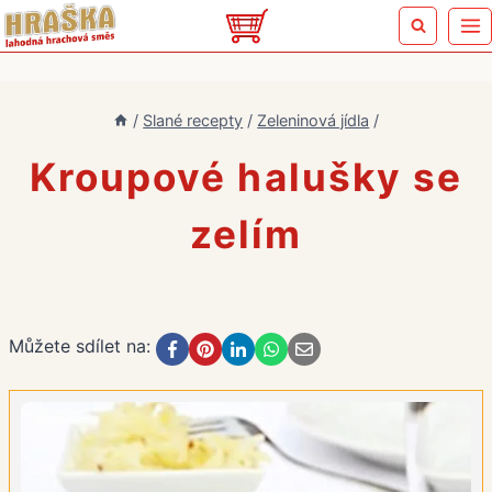
Přeskočit
na
obsah
/
Slané recepty
/
Zeleninová jídla
/
Kroupové halušky se
zelím
Můžete sdílet na: