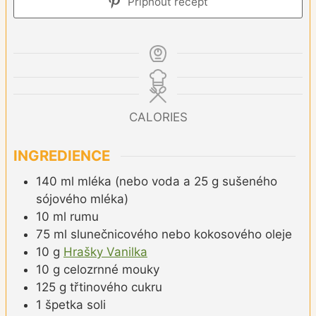
Připnout recept
CALORIES
INGREDIENCE
140
ml
mléka (nebo voda a 25 g sušeného
sójového mléka)
10
ml
rumu
75
ml
slunečnicového nebo kokosového oleje
10
g
Hrašky Vanilka
10
g
celozrnné mouky
125
g
třtinového cukru
1
špetka
soli