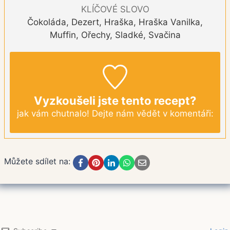
KLÍČOVÉ SLOVO
Čokoláda, Dezert, Hraška, Hraška Vanilka,
Muffin, Ořechy, Sladké, Svačina
Vyzkoušeli jste tento recept?
jak vám chutnalo! Dejte nám vědět v komentáři:
Můžete sdílet na: