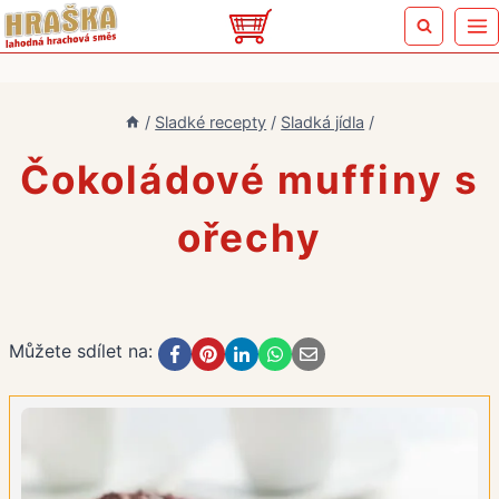
Přeskočit
na
obsah
/
Sladké recepty
/
Sladká jídla
/
Čokoládové muffiny s
ořechy
Můžete sdílet na: