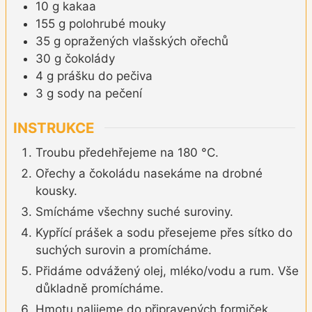
10
g
kakaa
155
g
polohrubé mouky
35
g
opražených vlašských ořechů
30
g
čokolády
4
g
prášku do pečiva
3
g
sody na pečení
INSTRUKCE
Troubu předehřejeme na 180 °C.
Ořechy a čokoládu nasekáme na drobné
kousky.
Smícháme všechny suché suroviny.
Kypřící prášek a sodu přesejeme přes sítko do
suchých surovin a promícháme.
Přidáme odvážený olej, mléko/vodu a rum. Vše
důkladně promícháme.
Hmotu nalijeme do připravených formiček,