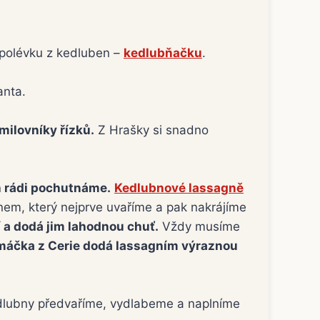
 polévku z kedluben –
kedlubňačku
.
anta.
milovníky řízků.
Z Hrašky si snadno
h rádi pochutnáme.
Kedlubnové lassagně
nem, který nejprve uvaříme a pak nakrájíme
a dodá jim lahodnou chuť.
Vždy musíme
áčka z Cerie dodá lassagním výraznou
Kedlubny předvaříme, vydlabeme a naplníme