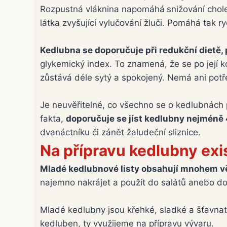
Rozpustná vláknina napomáhá
snižování chol
látka zvyšující vylučování žluči. Pomáhá tak 
Kedlubna se doporučuje při redukční dietě, 
glykemický index. To znamená, že se po její 
zůstává déle sytý a spokojený. Nemá ani potř
Je neuvěřitelné, co všechno se o kedlubnách 
fakta,
doporučuje se jíst kedlubny nejméně 
dvanáctníku či zánět žaludeční sliznice.
Na přípravu kedlubny exi
Mladé kedlubnové listy obsahují mnohem vět
najemno nakrájet a použít do salátů anebo do 
Mladé kedlubny jsou křehké, sladké a šťavna
kedluben, ty využijeme na přípravu vývaru.