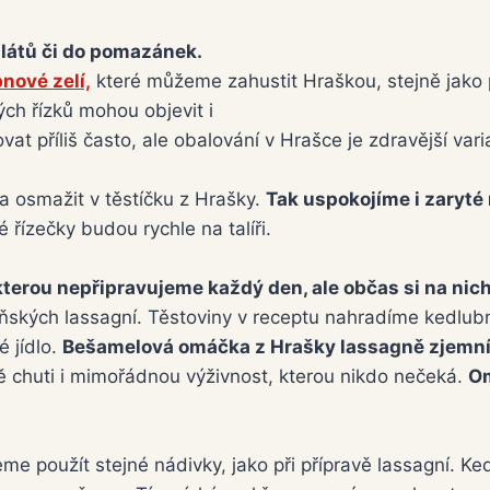
alátů či do pomazánek.
nové zelí,
které můžeme zahustit Hraškou, stejně jako
ch řízků mohou objevit i
at příliš často, ale obalování v Hrašce je zdravější vari
a osmažit v těstíčku z Hrašky.
Tak uspokojíme i zaryté 
 řízečky budou rychle na talíři.
kterou nepřipravujeme každý den, ale občas si na nic
ňských lassagní. Těstoviny v receptu nahradíme kedlub
é jídlo.
Bešamelová omáčka z Hrašky lassagně zjemní 
ě chuti i mimořádnou výživnost, kterou nikdo nečeká.
Om
me použít stejné nádivky, jako při přípravě lassagní. 