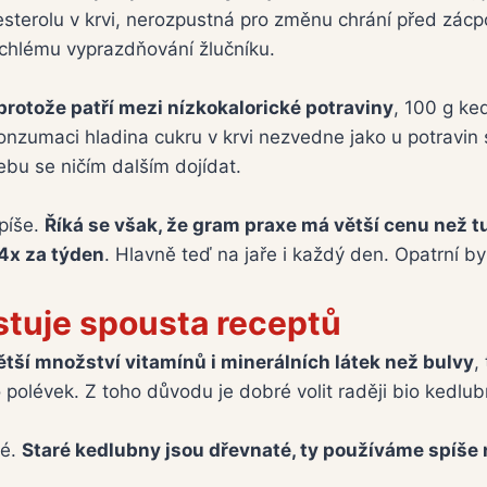
esterolu v krvi, nerozpustná pro změnu chrání před zác
rychlému vyprazdňování žlučníku.
protože patří mezi nízkokalorické potraviny
, 100 g ke
konzumaci hladina cukru v krvi nezvedne jako u potravi
ebu se ničím dalším dojídat.
píše.
Říká se však, že gram praxe má větší cenu než tu
4x za týden
. Hlavně teď na jaře i každý den. Opatrní by 
stuje spousta receptů
ší množství vitamínů i minerálních látek než bulvy
,
polévek. Z toho důvodu je dobré volit raději bio kedlub
té.
Staré kedlubny jsou dřevnaté, ty používáme spíše 