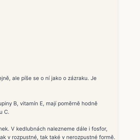
ě, ale píše se o ní jako o zázraku. Je
upiny B, vitamín E, mají poměrně hodně
u C.
inek. V kedlubnách nalezneme dále i fosfor,
 jak v rozpustné, tak také v nerozpustné formě.