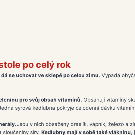
tole po celý rok
e dá se uchovat ve sklepě po celou zimu.
Vypadá obyčejn
leninu pro svůj obsah vitamínů.
Obsahují vitamíny sk
 Jedna syrová kedlubna pokryje celodenní dávku vitamín
nerály.
Jsou v nich obsaženy draslík, vápník, železo a z
a sloučeniny síry.
Kedlubny mají v sobě také vlákninu
,