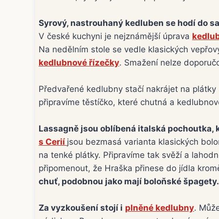
Syrový, nastrouhaný kedluben se hodí do s
V české kuchyni je nejznámější úprava
kedlub
Na nedělním stole se vedle klasických vepřový
kedlubnové řízečky
. Smažení nelze doporučov
Předvařené kedlubny stačí nakrájet na plátky 
připravíme těstíčko, které chutná a kedlubnové
Lassagně jsou oblíbená italská pochoutka, 
s Cerií
jsou bezmasá varianta klasických bolo
na tenké plátky. Připravíme tak svěží a lahodn
připomenout, že Hraška přinese do jídla krom
chuť, podobnou jako mají boloňské špagety.
Za vyzkoušení stojí i
plněné kedlubny
. Může