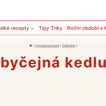
adké recepty
Tipy Triky
Roční období s 
/
Uncategorized
/
Zelenina
/
byčejná kedl