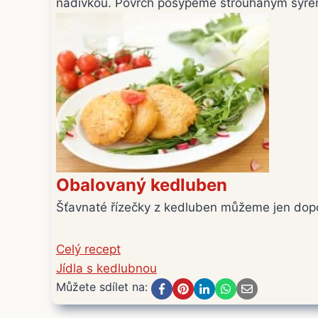
nádivkou. Povrch posypeme strouhaným sýre
Obalovaný kedluben
Šťavnaté řízečky z kedluben můžeme jen dopo
Celý recept
Jídla s kedlubnou
Můžete sdílet na: