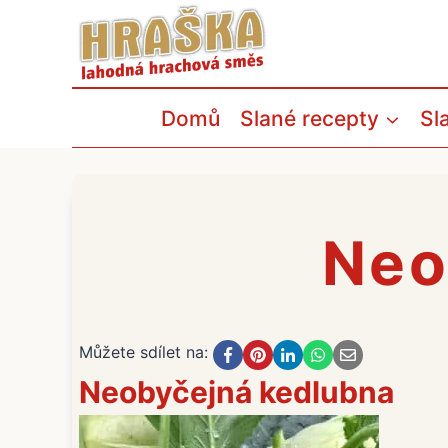
Přeskočit
na
obsah
Domů
Slané recepty
Sl
Neo
Můžete sdílet na:
Neobyčejná kedlubna