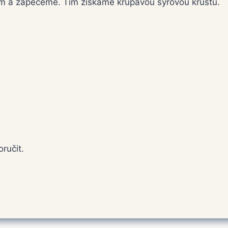
m a zapečeme. Tím získáme křupavou sýrovou krustu.
ručit.