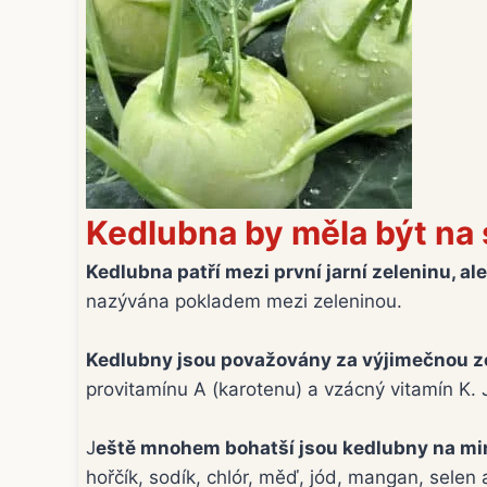
Kedlubna by měla být na s
Kedlubna patří mezi první jarní zeleninu, al
nazývána pokladem mezi zeleninou.
Kedlubny jsou považovány za výjimečnou ze
provitamínu A (karotenu) a vzácný vitamín K.
J
eště mnohem bohatší jsou kedlubny na mi
hořčík, sodík, chlór, měď, jód, mangan, selen 