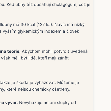
pou. Kedlubny též obsahují cholagogum, což je
dlubny má 30 kcal (127 kJ). Navíc má nízký
n s vyšším glykemickým indexem a člověk
na teorie.
Abychom mohli potvrdit uvedená
však měli být lidé, kteří mají zánět
 takže je škoda je vyhazovat. Můžeme je
ny, které nejsou chemicky ošetřeny.
na vývar.
Nevyhazujeme ani slupky od