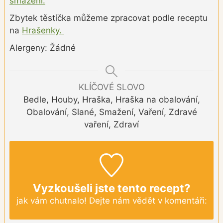
smažení.
Zbytek těstíčka můžeme zpracovat podle receptu
na
Hrašenky.
Alergeny: Žádné
KLÍČOVÉ SLOVO
Bedle, Houby, Hraška, Hraška na obalování,
Obalování, Slané, Smažení, Vaření, Zdravé
vaření, Zdraví
Vyzkoušeli jste tento recept?
jak vám chutnalo! Dejte nám vědět v komentáři: