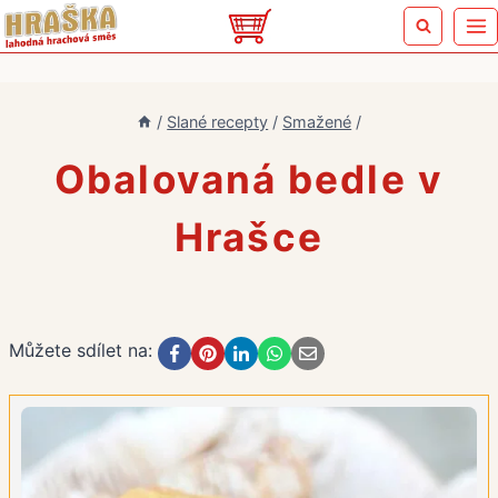
Přeskočit
na
obsah
/
Slané recepty
/
Smažené
/
Obalovaná bedle v
Hrašce
Můžete sdílet na: