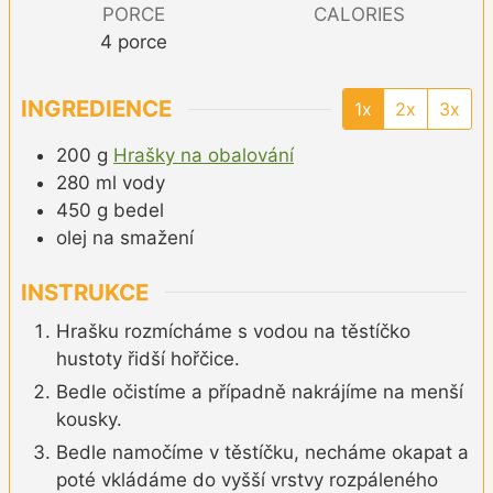
PORCE
CALORIES
4
porce
INGREDIENCE
1x
2x
3x
200
g
Hrašky na obalování
280
ml
vody
450
g
bedel
olej na smažení
INSTRUKCE
Hrašku rozmícháme s vodou na těstíčko
hustoty řidší hořčice.
Bedle očistíme a případně nakrájíme na menší
kousky.
Bedle namočíme v těstíčku, necháme okapat a
poté vkládáme do vyšší vrstvy rozpáleného