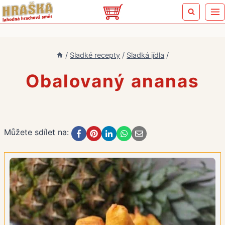
Přeskočit
na
obsah
/
Sladké recepty
/
Sladká jídla
/
Obalovaný ananas
Můžete sdílet na: