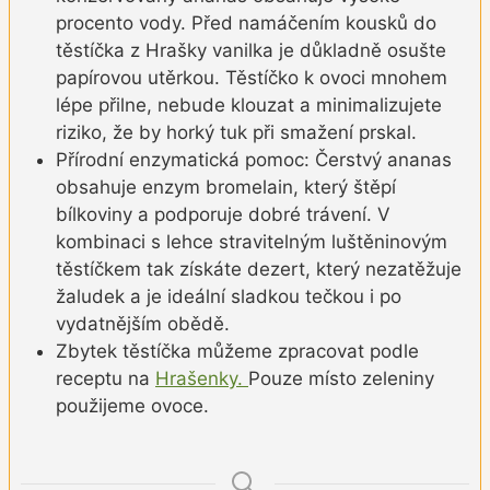
procento vody. Před namáčením kousků do
těstíčka z Hrašky vanilka je důkladně osušte
papírovou utěrkou. Těstíčko k ovoci mnohem
lépe přilne, nebude klouzat a minimalizujete
riziko, že by horký tuk při smažení prskal.
Přírodní enzymatická pomoc: Čerstvý ananas
obsahuje enzym bromelain, který štěpí
bílkoviny a podporuje dobré trávení. V
kombinaci s lehce stravitelným luštěninovým
těstíčkem tak získáte dezert, který nezatěžuje
žaludek a je ideální sladkou tečkou i po
vydatnějším obědě.
Zbytek těstíčka můžeme zpracovat podle
receptu na
Hrašenky.
Pouze místo zeleniny
použijeme ovoce.