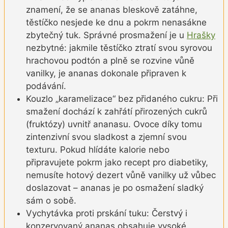
znamení, že se ananas bleskově zatáhne,
těstíčko nesjede ke dnu a pokrm nenasákne
zbytečný tuk. Správné prosmažení je u
Hrašky
nezbytné: jakmile těstíčko ztratí svou syrovou
hrachovou podtón a plně se rozvine vůně
vanilky, je ananas dokonale připraven k
podávání.
Kouzlo „karamelizace“ bez přidaného cukru: Při
smažení dochází k zahřátí přirozených cukrů
(fruktózy) uvnitř ananasu. Ovoce díky tomu
zintenzivní svou sladkost a zjemní svou
texturu. Pokud hlídáte kalorie nebo
připravujete pokrm jako recept pro diabetiky,
nemusíte hotový dezert vůně vanilky už vůbec
doslazovat – ananas je po osmažení sladký
sám o sobě.
Vychytávka proti prskání tuku: Čerstvý i
konzervovaný ananas obsahuje vysoké