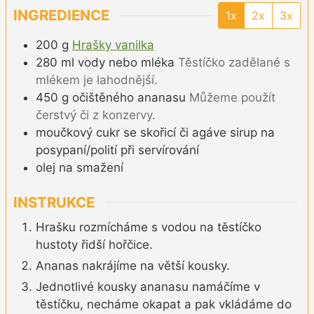
INGREDIENCE
1x
2x
3x
200
g
Hrašky vanilka
280
ml
vody nebo mléka
Těstíčko zadělané s
mlékem je lahodnější.
450
g
očištěného ananasu
Můžeme použít
čerstvý či z konzervy.
moučkový cukr se skořicí či agáve sirup na
posypaní/polití při servírování
olej na smažení
INSTRUKCE
Hrašku rozmícháme s vodou na těstíčko
hustoty řidší hořčice.
Ananas nakrájíme na větší kousky.
Jednotlivé kousky ananasu namáčíme v
těstíčku, necháme okapat a pak vkládáme do