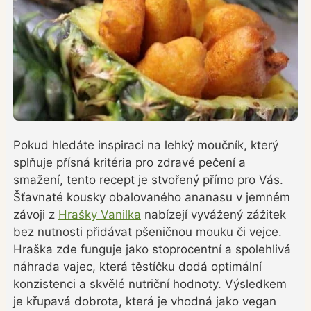
Pokud hledáte inspiraci na lehký moučník, který
splňuje přísná kritéria pro zdravé pečení a
smažení, tento recept je stvořený přímo pro Vás.
Šťavnaté kousky obalovaného ananasu v jemném
závoji z
Hrašky Vanilka
nabízejí vyvážený zážitek
bez nutnosti přidávat pšeničnou mouku či vejce.
Hraška zde funguje jako stoprocentní a spolehlivá
náhrada vajec, která těstíčku dodá optimální
konzistenci a skvělé nutriční hodnoty. Výsledkem
je křupavá dobrota, která je vhodná jako vegan