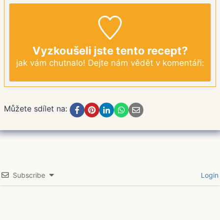
Vyzkoušeli jste tento recept?
jak vám chutnalo! Dejte nám vědět v komentáři:
Můžete sdílet na:
Subscribe
Login