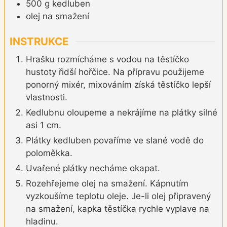
500
g
kedluben
olej na smažení
INSTRUKCE
Hrašku rozmícháme s vodou na těstíčko
hustoty řidší hořčice. Na přípravu použijeme
ponorný mixér, mixováním získá těstíčko lepší
vlastnosti.
Kedlubnu oloupeme a nekrájíme na plátky silné
asi 1 cm.
Plátky kedluben povaříme ve slané vodě do
poloměkka.
Uvařené plátky necháme okapat.
Rozehřejeme olej na smažení. Kápnutím
vyzkoušíme teplotu oleje. Je-li olej připravený
na smažení, kapka těstíčka rychle vyplave na
hladinu.