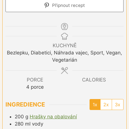
Připnout recept
KUCHYNĚ
Bezlepku, Diabetici, Náhrada vajec, Sport, Vegan,
Vegetarián
PORCE
CALORIES
4
porce
INGREDIENCE
1x
2x
3x
200
g
Hrašky na obalování
280
ml
vody