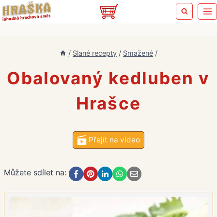
Přeskočit
na
obsah
/
Slané recepty
/
Smažené
/
Obalovaný kedluben v
Hrašce
Přejít na video
Můžete sdílet na: