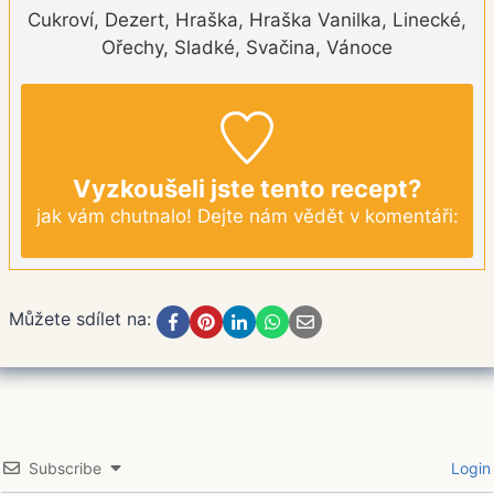
Cukroví, Dezert, Hraška, Hraška Vanilka, Linecké,
Ořechy, Sladké, Svačina, Vánoce
Vyzkoušeli jste tento recept?
jak vám chutnalo! Dejte nám vědět v komentáři:
Můžete sdílet na:
Subscribe
Login