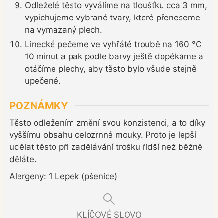
Odleželé těsto vyválíme na tloušťku cca 3 mm,
vypichujeme vybrané tvary, které přeneseme
na vymazaný plech.
Linecké pečeme ve vyhřáté troubě na 160 °C
10 minut a pak podle barvy ještě dopékáme a
otáčíme plechy, aby těsto bylo všude stejně
upečené.
POZNÁMKY
Těsto odležením změní svou konzistenci, a to díky
vyššímu obsahu celozrnné mouky. Proto je lepší
udělat těsto při zadělávání trošku řidší než běžně
děláte.
Alergeny: 1 Lepek (pšenice)
KLÍČOVÉ SLOVO