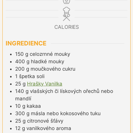
CALORIES
INGREDIENCE
150
g
celozrnné mouky
400
g
hladké mouky
200
g
moučkového cukru
1
špetka
soli
25
g
Hrašky Vanilka
140
g
vlašských či lískových ořechů nebo
mandlí
10
g
kakaa
300
g
másla nebo kokosového tuku
25
g
citronové šťávy
12
g
vanilkového aroma