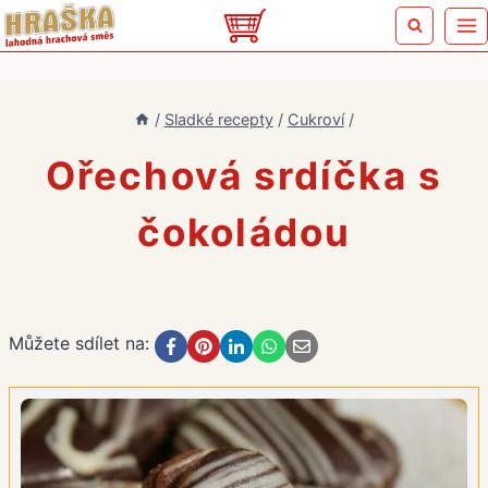
Přeskočit
na
obsah
/
Sladké recepty
/
Cukroví
/
Ořechová srdíčka s
čokoládou
Můžete sdílet na: