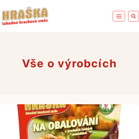
Přeskočit
na
obsah
Vše o výrobcích