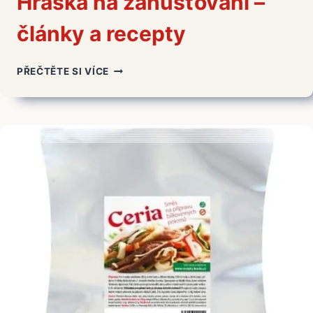
Hraška na zahušťování –
články a recepty
HRAŠKA
PŘEČTĚTE SI VÍCE
NA
ZAHUŠŤOVÁNÍ
–
ČLÁNKY
A
RECEPTY