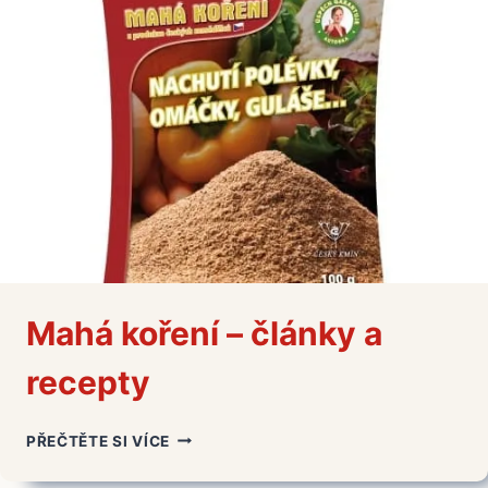
RECEPTY
Mahá koření – články a
recepty
MAHÁ
PŘEČTĚTE SI VÍCE
KOŘENÍ
–