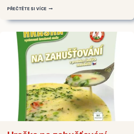
HRAŠKA
PŘEČTĚTE SI VÍCE
VANILKA
–
ČLÁNKY
A
RECEPTY