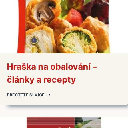
Hraška na obalování –
články a recepty
HRAŠKA
PŘEČTĚTE SI VÍCE
NA
OBALOVÁNÍ
–
ČLÁNKY
A