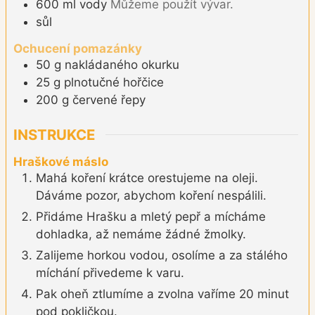
600
ml
vody
Můžeme použít vývar.
sůl
Ochucení pomazánky
50
g
nakládaného okurku
25
g
plnotučné hořčice
200
g
červené řepy
INSTRUKCE
Hraškové máslo
Mahá koření krátce orestujeme na oleji.
Dáváme pozor, abychom koření nespálili.
Přidáme Hrašku a mletý pepř a mícháme
dohladka, až nemáme žádné žmolky.
Zalijeme horkou vodou, osolíme a za stálého
míchání přivedeme k varu.
Pak oheň ztlumíme a zvolna vaříme 20 minut
pod pokličkou.