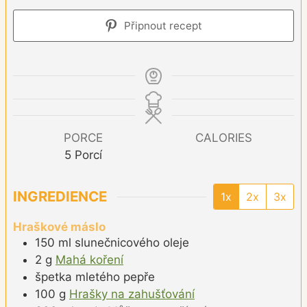
Připnout recept
PORCE
CALORIES
5
Porcí
INGREDIENCE
1x
2x
3x
Hraškové máslo
150
ml
slunečnicového oleje
2
g
Mahá koření
špetka
mletého pepře
100
g
Hrašky na zahušťování