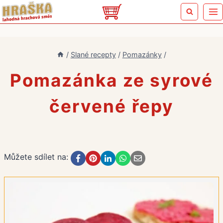
Přeskočit
na
obsah
/
Slané recepty
/
Pomazánky
/
Pomazánka ze syrové
červené řepy
Můžete sdílet na: