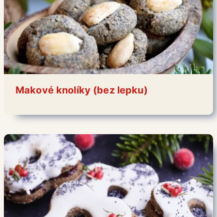
Makové knolíky (bez lepku)