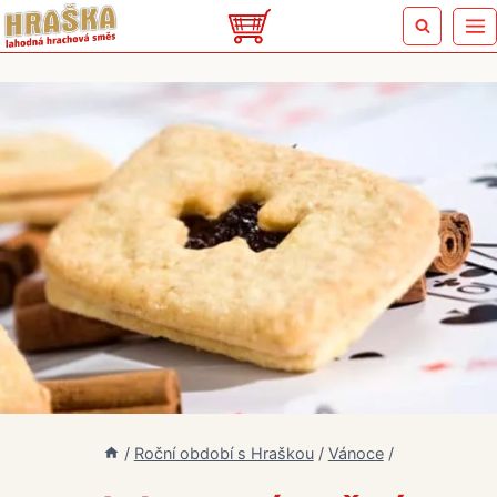
Přeskočit
na
obsah
/
Roční období s Hraškou
/
Vánoce
/