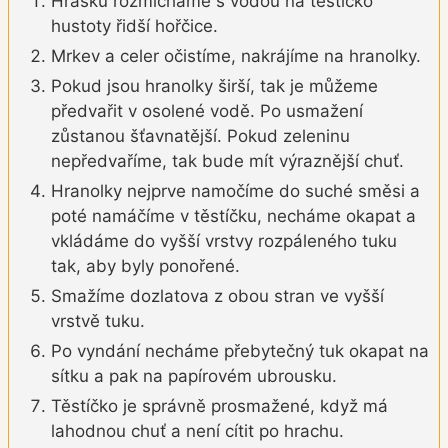
Hrašku rozmícháme s vodou na těstíčko
hustoty řidší hořčice.
Mrkev a celer očistíme, nakrájíme na hranolky.
Pokud jsou hranolky širší, tak je můžeme
předvařit v osolené vodě. Po usmažení
zůstanou šťavnatější. Pokud zeleninu
nepředvaříme, tak bude mít výraznější chuť.
Hranolky nejprve namočíme do suché směsi a
poté namáčíme v těstíčku, necháme okapat a
vkládáme do vyšší vrstvy rozpáleného tuku
tak, aby byly ponořené.
Smažíme dozlatova z obou stran ve vyšší
vrstvě tuku.
Po vyndání necháme přebytečný tuk okapat na
sítku a pak na papírovém ubrousku.
Těstíčko je správně prosmažené, když má
lahodnou chuť a není cítit po hrachu.