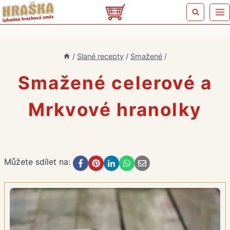
Přeskočit
na
obsah
/
Slané recepty
/
Smažené
/
Smažené celerové a
Mrkvové hranolky
Můžete sdílet na: