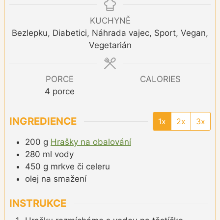
KUCHYNĚ
Bezlepku, Diabetici, Náhrada vajec, Sport, Vegan,
Vegetarián
PORCE
CALORIES
4
porce
INGREDIENCE
1x
2x
3x
200
g
Hrašky na obalování
280
ml
vody
450
g
mrkve či celeru
olej na smažení
INSTRUKCE