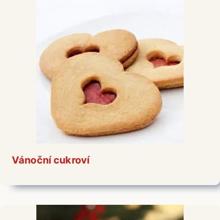
Vánoční cukroví