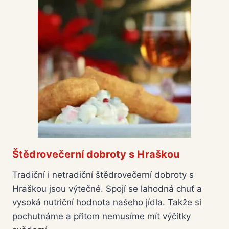
Štědrovečerní dobroty s Hraškou
Tradiční i netradiční štědrovečerní dobroty s
Hraškou jsou výtečné. Spojí se lahodná chuť a
vysoká nutriční hodnota našeho jídla. Takže si
pochutnáme a přitom nemusíme mít výčitky