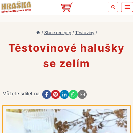
Přeskočit
na
obsah
/
Slané recepty
/
Těstoviny
/
Těstovinové halušky
se zelím
Můžete sdílet na: