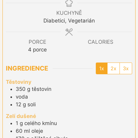
KUCHYNĚ
Diabetici, Vegetarián
PORCE
CALORIES
4
porce
INGREDIENCE
1x
2x
3x
Těstoviny
350
g
těstovin
voda
12
g
soli
Zelí dušené
1
g
celého kmínu
60
ml
oleje