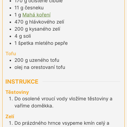
170
g
očištěné cibule
11
g
česneku
1
g
Mahá koření
470
g
hlávkového zelí
200
g
kysaného zelí
4
g
soli
1
špetka
mletého pepře
Tofu
200
g
uzeného tofu
olej na orestovaní tofu
INSTRUKCE
Těstoviny
Do osolené vroucí vody vložíme těstoviny a
vaříme doměkka.
Zelí
Do prázdného hrnce vsypeme kmín celý a