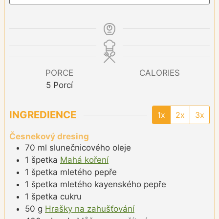
PORCE
CALORIES
5
Porcí
INGREDIENCE
1x
2x
3x
Česnekový dresing
70
ml
slunečnicového oleje
1
špetka
Mahá koření
1
špetka
mletého pepře
1
špetka
mletého kayenského pepře
1
špetka
cukru
50
g
Hrašky na zahušťování