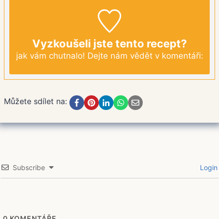
Vyzkoušeli jste tento recept?
jak vám chutnalo! Dejte nám vědět v komentáři:
Můžete sdílet na:
Subscribe
Login
0
KOMENTÁŘE