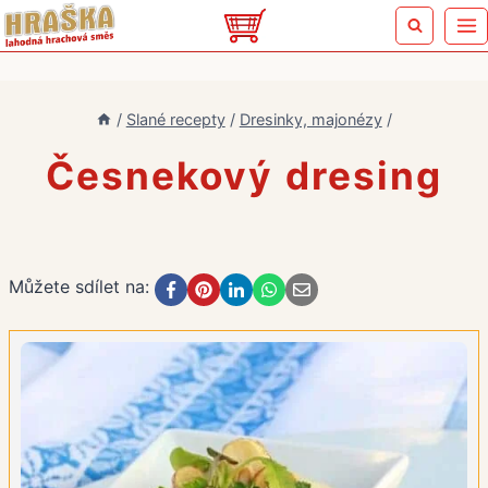
Přeskočit
na
obsah
/
Slané recepty
/
Dresinky, majonézy
/
Česnekový dresing
Můžete sdílet na: