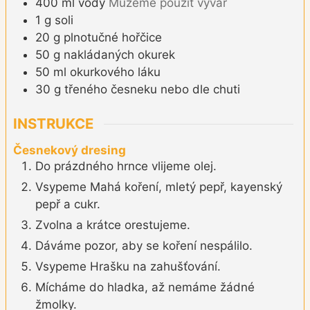
400
ml
vody
Můžeme použít vývar
1
g
soli
20
g
plnotučné hořčice
50
g
nakládaných okurek
50
ml
okurkového láku
30
g
třeného česneku nebo dle chuti
INSTRUKCE
Česnekový dresing
Do prázdného hrnce vlijeme olej.
Vsypeme Mahá koření, mletý pepř, kayenský
pepř a cukr.
Zvolna a krátce orestujeme.
Dáváme pozor, aby se koření nespálilo.
Vsypeme Hrašku na zahušťování.
Mícháme do hladka, až nemáme žádné
žmolky.