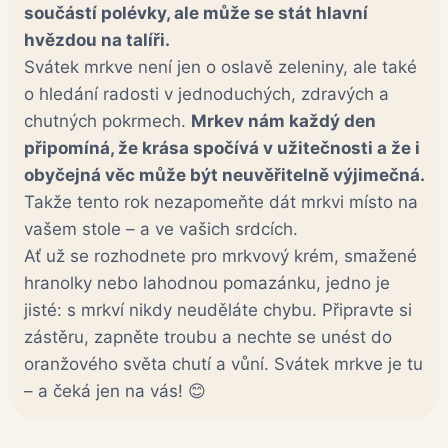
součástí polévky, ale může se stát hlavní
hvězdou na talíři.
Svátek mrkve není jen o oslavě zeleniny, ale také
o hledání radosti v jednoduchých, zdravých a
chutných pokrmech.
Mrkev nám každý den
připomíná, že krása spočívá v užitečnosti a že i
obyčejná věc může být neuvěřitelně výjimečná.
Takže tento rok nezapomeňte dát mrkvi místo na
vašem stole – a ve vašich srdcích.
Ať už se rozhodnete pro mrkvový krém, smažené
hranolky nebo lahodnou pomazánku, jedno je
jisté: s mrkví nikdy neuděláte chybu. Připravte si
zástěru, zapněte troubu a nechte se unést do
oranžového světa chutí a vůní. Svátek mrkve je tu
– a čeká jen na vás! 😊