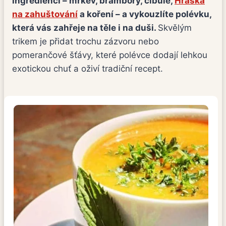
ingrediencí – mrkev, brambory, cibule,
Hraška
na zahuštování
a koření – a vykouzlíte polévku,
která vás zahřeje na těle i na duši.
Skvělým
trikem je přidat trochu zázvoru nebo
pomerančové šťávy, které polévce dodají lehkou
exotickou chuť a oživí tradiční recept.