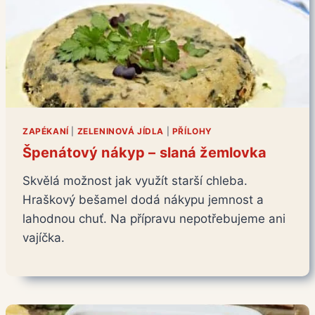
ZAPÉKANÍ
|
ZELENINOVÁ JÍDLA
|
PŘÍLOHY
Špenátový nákyp – slaná žemlovka
Skvělá možnost jak využít starší chleba.
Hraškový bešamel dodá nákypu jemnost a
lahodnou chuť. Na přípravu nepotřebujeme ani
vajíčka.