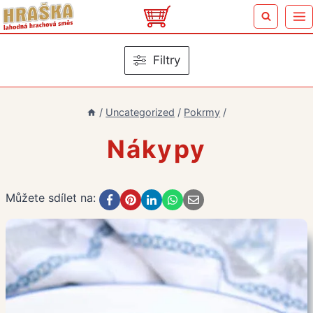
Přeskočit
na
obsah
Filtry
/
Uncategorized
/
Pokrmy
/
Nákypy
Můžete sdílet na: