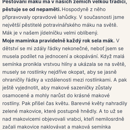
Pěstování máku má v našich zemích velkou tradici,
pěstuje se od nepaměti.
Hospodyně z něho
připravovaly opravdové lahůdky. V současnosti jsme
největší pěstitelé potravinářského máku na světě.
Mák je v našem jídelníčku velmi oblíbený.
Moje maminka pravidelně každý rok sela mák.
V
dětství se mi zdály řádky nekonečné, neboť jsem se
musela podílet na jednocení a okopávání. Když malá
semínka pronikla vrstvou hlíny a ukázala se na světě,
musely se rostlinky nejdříve okopat, aby se jasně
ohraničily řádky a vzdálenosti mezi rostlinkami. A pak
ještě vyjednotit, aby makové sazeničky zůstaly
osamocené a mohly narůst do krásné makové
rostliny. Pak přišel čas květu. Barevné květy nahradily
zelené makovice, které postupně hnědly. A to už se
nad makovicemi objevovali vrabci, kteří nemilosrdně
začali makovice naklovávat a maková semínka