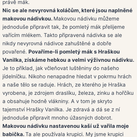
právě mák.
Nic se ale nevyrovná koláčům, které jsou naplněné
makovou nádivkou.
Makovou nádivku můžeme
jednoduše připravit tak, že pomletý mák přelijeme
vařícím mlékem. Takto připravená nádivka se ale
nikdy nevyrovná nádivce zahuštěné a dobře
povařené.
Povaříme-li pomletý mák s Hraškou
Vanilka, získáme hebkou a velmi výživnou nádivku.
Je to příklad, jak včleňovat luštěniny do našeho
jídelníčku. Nikoho nenapadne hledat v pokrmu hrách
a naše tělo se raduje. Hrách, ze kterého je Hraška
vyrobena, je zdrojem draslíku, železa, zinku a hořčíku
a obsahuje hodně vlákniny. A v tom je skryto
tajemství Hrašky Vanilka. Je zdravá a dá se z ní
jednoduše připravit mnoho úžasných dobrot.
Makovou nádivku nastavenou kaší už vařila moje
babička.
Ta ale používala krupici. My jsme krupici