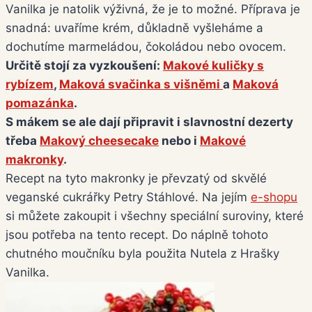
Vanilka je natolik výživná, že je to možné. Příprava je
snadná: uvaříme krém, důkladně vyšleháme a
dochutíme marmeládou, čokoládou nebo ovocem.
Určitě stojí za vyzkoušení:
Makové kuličky s
rybízem
,
Maková svačinka s višněmi
a
Maková
pomazánka
.
S mákem se ale dají připravit i slavnostní dezerty
třeba
Makový cheesecake
nebo i
Makové
makronky
.
Recept na tyto makronky je převzatý od skvělé
veganské cukrářky Petry Stáhlové. Na jejím
e-shopu
si můžete zakoupit i všechny speciální suroviny, které
jsou potřeba na tento recept. Do náplně tohoto
chutného moučníku byla použita Nutela z Hrašky
Vanilka.