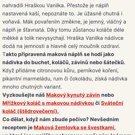
nahradili Hraškou Vanilka. Přestože je náplň
nastavená kaší, nepoznáte to. Je úžasně chutná i
voňavá. Mák povařením změkne, je jemný, vláčný a
náplň je šťavnatá. Díky tomu zůstanou koláče déle
měkké a tolik nevysychají. Hraška Vanilka nádivce
dodá na jemnosti a hlavně celý moučník ozdraví.
T
akto připravená maková náplň se hodí jako
nádivka do buchet, koláčů, závinů nebo šátečků.
Když přidáme citronovou kůru, perníkové koření,
pikantní marmeládu, rum či čokoládu, získá nádivka
mnoho chutných variant.
Vyzkoušejte náš
Makový kynutý závin
nebo
Mřížkový koláč s makovou nádivkou
či
Sváteční
koláč (štědrovečerní).
Co dělat, když nám zbude pečivo? Nevšedním
receptem je
Maková žemlovka se švestkami
,