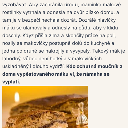
vyzobávat. Aby zachránila úrodu, maminka makové
rostlinky vytrhala a odnesla na dvůr blízko domu, a
tam je v bezpečí nechala dozrát. Dozrálé hlavičky
máku se ulamovaly a odnesly na půdu, aby v klidu
doschly. Když přišla zima a skončily práce na poli,
nosily se makovičky postupně dolů do kuchyně a
jedna po druhé se nakrojily a vysypaly. Takový mák je
lahodný, vůbec není hořký a v makovičkách
uskladněný i dlouho vydrží.
Kdo ochutná moučník z
doma vypěstovaného máku ví, že námaha se
vyplatí.