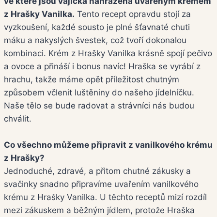
ve které jsou vajíčka nahrazena uvařeným krémem
z Hrašky Vanilka.
Tento recept opravdu stojí za
vyzkoušení, každé sousto je plné šťavnaté chuti
máku a nakyslých švestek, což tvoří dokonalou
kombinaci. Krém z Hrašky Vanilka krásně spojí pečivo
a ovoce a přináší i bonus navíc! Hraška se vyrábí z
hrachu, takže máme opět příležitost chutným
způsobem včlenit luštěniny do našeho jídelníčku.
Naše tělo se bude radovat a strávníci nás budou
chválit.
Co všechno můžeme připravit z vanilkového krému
z Hrašky?
Jednoduché, zdravé, a přitom chutné zákusky a
svačinky snadno připravíme uvařením vanilkového
krému z Hrašky Vanilka. U těchto receptů mizí rozdíl
mezi zákuskem a běžným jídlem, protože Hraška