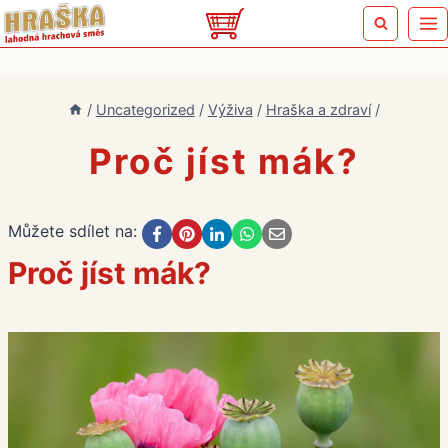
Přeskočit
na
obsah
/
Uncategorized
/
Výživa
/
Hraška a zdraví
/
Proč jíst mák?
Můžete sdílet na:
Proč jíst mák?