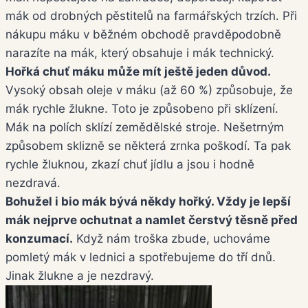
mák od drobných pěstitelů na farmářských trzích. Při
nákupu máku v běžném obchodě pravděpodobně
narazíte na mák, který obsahuje i mák technický.
Hořká chuť máku může mít ještě jeden důvod.
Vysoký obsah oleje v máku (až 60 %) způsobuje, že
mák rychle žlukne. Toto je způsobeno při sklízení.
Mák na polích sklízí zemědělské stroje. Nešetrným
způsobem sklizně se některá zrnka poškodí. Ta pak
rychle žluknou, zkazí chuť jídlu a jsou i hodně
nezdravá.
Bohužel i bio mák bývá někdy hořký. Vždy je lepší
mák nejprve ochutnat a namlet čerstvý těsně před
konzumací.
Když nám troška
zbude, uchováme
pomletý mák v lednici a spotřebujeme do tří dnů.
Jinak žlukne a je nezdravý.