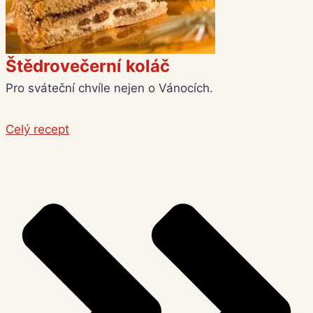
Š
t
ě
d
r
o
v
e
č
e
r
n
í
k
o
l
á
č
Pro sváteční chvíle nejen o Vánocích.
Celý recept