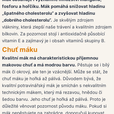
fosforu a hořčíku. Mák pomáhá snižovat hladinu
„špatného cholesterolu“ a zvyšovat hladinu
„dobrého cholesterolu“.
Je skvělým zdrojem
vlákniny, která zlepší naše trávení a kvalitním zdrojem
bílkovin. Za pozornost stojí i antioxidačně působící
vitamin E a zajímavý je i obsah vitaminů skupiny B.
Chuť máku
Kvalitní mák má charakteristickou příjemnou
makovou chuť a má modrou barvu.
Pěstuje se i bílý
mák či okrový, ale ten je vzácnější. Může se stát, že
chuť máku je hořká až pálivá. Důvodem bývá, že
kvalitní potravinářský mák je smíchán s nekvalitním
technickým mákem, který má rezavou, hnědou či
šedou barvu. Jeho chuť je hořká až pálivá. Proto je
důležité věnovat pozornost původu máku. Pokud si
mák nepěstujete na zahrádce, doporučuji kupovat