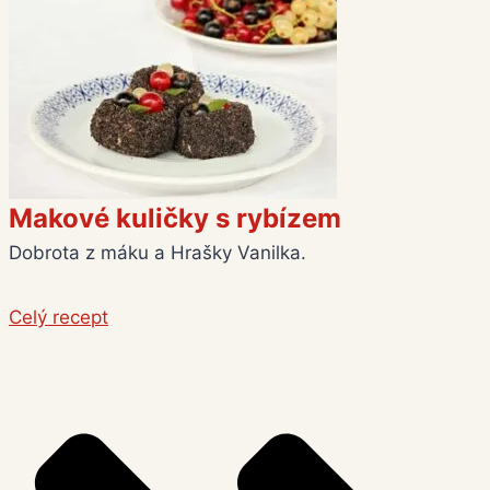
M
a
k
o
v
é
k
u
l
i
č
k
y
s
r
y
b
í
z
e
m
Dobrota z máku a Hrašky Vanilka.
Celý recept