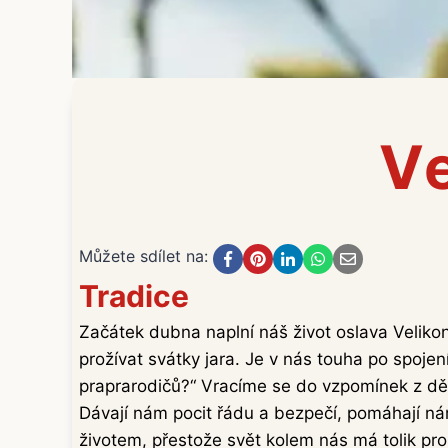
V
Můžete sdílet na:
Tradice
Začátek dubna naplní náš život oslava Velikon
prožívat svátky jara. Je v nás touha po spoje
praprarodičů?“ Vracíme se do vzpomínek z děts
Dávají nám pocit řádu a bezpečí, pomáhají ná
životem, přestože svět kolem nás má tolik pr