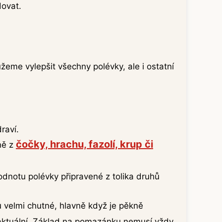
dovat.
ůžeme vylepšit všechny polévky, ale i ostatní
raví.
čočky, hrachu, fazolí, krup či
vně z
dnotu polévky připravené z tolika druhů
 velmi chutné, hlavně když je pěkně
aktuální. Základ na pomazánku nemusí vždy