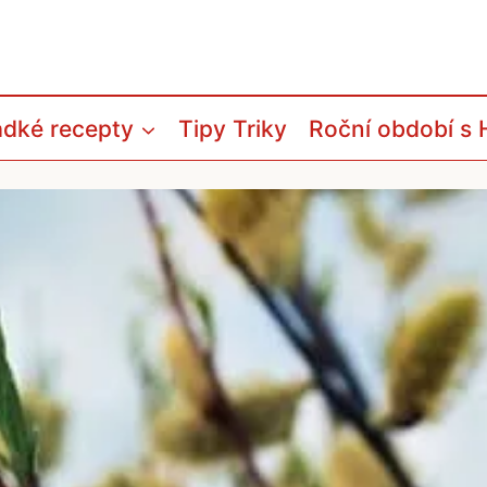
adké recepty
Tipy Triky
Roční období s 