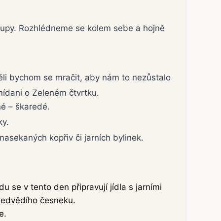
oupy. Rozhlédneme se kolem sebe a hojně
ěli bychom se mračit, aby nám to nezůstalo
nídani o Zeleném čtvrtku.
né – škaredé.
ky.
asekaných kopřiv či jarních bylinek.
 se v tento den připravují jídla s jarními
 medvědího česneku.
e.