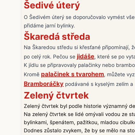
Šedivé úterý
O Šedivém úterý se doporučovalo vymést všec
přidáme jarní bylinky.
Škaredá středa
Na Škaredou středu si křesťané připomínají, 
jidáše
po celý rok. Pečou se
, které se po vy
K jídlu se připravovaly palačinky nebo brambo
palačinek s tvarohem
Kromě
, můžete vyz
Bramboráčky
podávané s kyselým zelím a s
Zelený čtvrtek
Zelený čtvrtek byl podle historie významný d
Na zelený čtvrtek se lidé omývali vodou ze stu
bylinkami, špenátem, pažitkou, mladou cibulk
Dodnes zůstalo zvykem, že by se mělo na stol