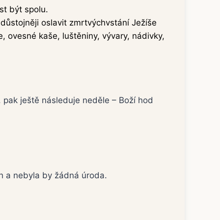
st být spolu.
jdůstojněji oslavit zmrtvýchvstání Ježíše
e, ovesné kaše, luštěniny, vývary, nádivky,
, pak ještě následuje neděle – Boží hod
ch a nebyla by žádná úroda.