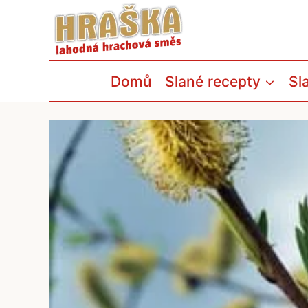
Přeskočit
na
obsah
Domů
Slané recepty
Sl