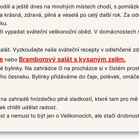
hodili a ještě dnes na mnohých místech chodí, s pomlázk
a krásná, zdravá, pilná a veselá po celý další rok. Za 
ku.
měl vypadat sváteční velikonoční oběd. V domácnostech 
át. Vyzkoušejte naše sváteční recepty v odlehčené zd
e
Bramborový salát s kysaným zelím.
nebo
é bylinky. Na zahrádce či na procházce si v čistém prost
ího česneku. Bylinky přidáváme do čaje, polévek, omáček
 na zahradě hnízdečko plné sladkostí, které tam pro mě 
k chtěli udělat radost.
t a nemusí to být jen o Velikonocích, ale stačí drobnost