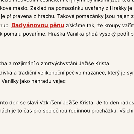
ánkové máslo. Základ na pomazánku uvařený z Hrašky je
je připravena z hrachu. Takové pomazánky jsou nejen zdr
Badyánovou pěnu
krup.
získáme tak, že kroupy vařím
 pomalu povaříme. Hraška Vanilka přidá vysoký podíl bílk
cha a rozjímání o zmrtvýchvstání Ježíše Krista.
divka a tradiční velikonoční pečivo mazanec, který je
Vanilky jako náhradu vajec
nto den se slaví Vzkříšení Ježíše Krista. Je to den rados
nách je to čas pro společnou rodinnou procházku. Všichni