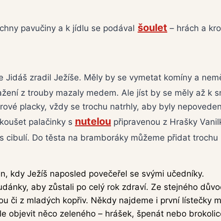
šoulet
hny pavučiny a k jídlu se podával
– hrách a kr
že Jidáš zradil Ježíše. Měly by se vymetat komíny a nem
tažení z trouby mazaly medem. Ale jíst by se měly až k s
rové placky, vždy se trochu natrhly, aby byly nepovede
nutelou
koušet palačinky s
připravenou z Hrašky Vanil
 cibulí. Do těsta na bramboráky můžeme přidat trochu n
en, kdy Ježíš naposled povečeřel se svými učedníky.
dánky, aby zůstali po celý rok zdraví. Ze stejného důvodu
ou či z mladých kopřiv. Někdy najdeme i první lístečky
e objevit něco zeleného – hrášek, špenát nebo brokolic