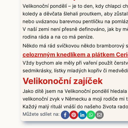
Velikonoční pondělí – je to den, kdy chlapci c
koledy a děvčata šlehali proutkem, aby zůstal
nebo uvázanou barevnou pentličku na pomláz
V naší zemi není přesně definováno, jak by 
rodina ráda a na co má peníze.
Někdo má rád svíčkovou někdo bramborový sal
celozrnným knedlíkem a plátkem Ceri
Vždy bychom ale měly při vaření použít čerstv
sedmikrásky, lístky mladých kopřiv či medvěd
Velikonoční zajíček
Jako dítě jsem na Velikonoční pondělí hledala
velikonoční zvyk v Německu a moji rodiče mi ta
Každý malý rituál vnáší do našeho života rados
Můžete sdílet na: