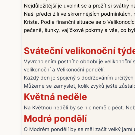
Nejdůležitější je uvolnit se a prožít si svátky 
Naši předci žili ve skromnějších podmínkách, n
Krista. Podle finanční situace se o Velikonocí
pečeně, šunky, vajíčkové pokrmy a vše, co byl
Sváteční velikonoční týd
Vyvrcholením postního období je velikonoční s
velikonoční a Velikonoční pondělí.
Každý den je spojený s dodržováním určitých t
Můžeme se zamyslet, kolik zvyků ještě zůstal
Květná neděle
Na Květnou neděli by se nic nemělo péct. Neb
Modré pondělí
O Modrém pondělí by se měl začít velký jarní 