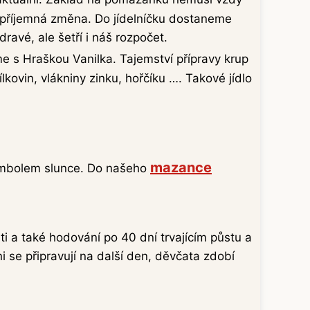
 příjemná změna. Do jídelníčku dostaneme
avé, ale šetří i náš rozpočet.
e s Hraškou Vanilka. Tajemství přípravy krup
ovin, vlákniny zinku, hořčíku …. Takové jídlo
mazance
 symbolem slunce. Do našeho
ti a také hodování po 40 dní trvajícím půstu a
 se připravují na další den, děvčata zdobí