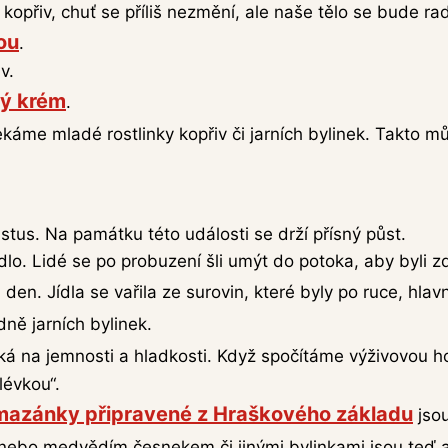
kopřiv, chuť se příliš nezmění, ale naše tělo se bude ra
ou
.
v.
ý krém
.
ekáme mladé rostlinky kopřiv či jarních bylinek. Takto m
istus. Na památku této události se drží přísný půst.
lo. Lidé se po probuzení šli umýt do potoka, aby byli zd
den. Jídla se vařila ze surovin, které byly po ruce, hla
dně jarních bylinek.
á na jemnosti a hladkosti. Když spočítáme výživovou ho
lévkou“.
azánky připravené z Hraškového základu
jsou
nebo medvědím česnekem či jinými bylinkami jsou teď 