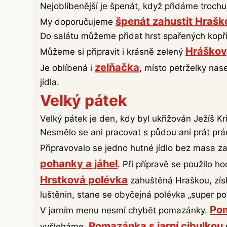
Nejoblíbenější je špenát, když přidáme trochu 
špenát zahustit Hrašk
My doporučujeme
Do salátu můžeme přidat hrst spařených kopři
Hráškov
Můžeme si připravit i krásně zelený
zelňačka
Je oblíbená i
, místo petrželky nas
jídla.
Velký pátek
Velký pátek je den, kdy byl ukřižován Ježíš Kr
Nesmělo se ani pracovat s půdou ani prát prád
Připravovalo se jedno hutné jídlo bez masa za 
pohanky a jáhel
. Při přípravě se použilo ho
Hrstková polévka
zahuštěná Hraškou, získ
luštěnin, stane se obyčejná polévka „super po
Pom
V jarním menu nesmí chybět pomazánky.
Pomazánka s jarní cibulkou
vyšleháme.