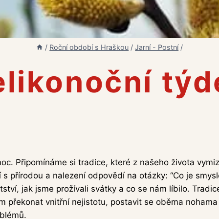
/
Roční období s Hraškou
/
Jarní - Postní
/
elikonoční týd
oc. Připomínáme si tradice, které z našeho života vymiz
ní s přírodou a nalezení odpovědí na otázky: “Co je smy
tví, jak jsme prožívali svátky a co se nám líbilo. Trad
m překonat vnitřní nejistotu, postavit se oběma noham
oblémů.