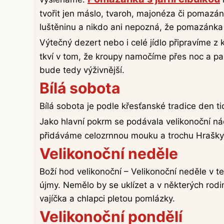
tvořit jen máslo, tvaroh, majonéza či pomaz
luštěninu a nikdo ani nepozná, že pomazánka 
Výtečný dezert nebo i celé jídlo připravíme z 
tkví v tom, že kroupy namočíme přes noc a pak
bude tedy výživnější.
Bílá sobota
Bílá sobota je podle křesťanské tradice den ti
Jako hlavní pokrm se podávala velikonoční ná
přidáváme celozrnnou mouku a trochu Hrašky 
Velikonoční neděle
Boží hod velikonoční – Velikonoční neděle v te
újmy. Nemělo by se uklízet a v některých rodi
vajíčka a chlapci pletou pomlázky.
Velikonoční pondělí