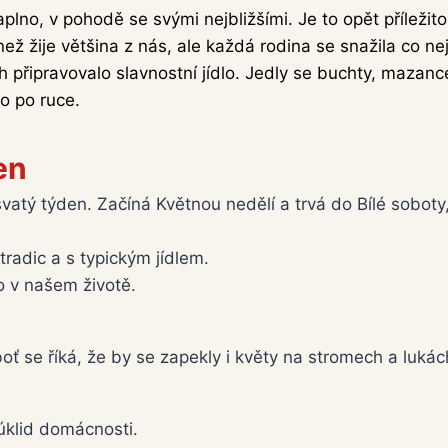
naplno, v pohodě se svými nejbližšími. Je to opět příležito
ež žije většina z nás, ale každá rodina se snažila co ne
ch připravovalo slavnostní jídlo. Jedly se buchty, mazanc
o po ruce.
en
vatý týden. Začíná Květnou nedělí a trvá do Bílé soboty
radic a s typickým jídlem.
o v našem životě.
oť se říká, že by se zapekly i květy na stromech a luká
úklid domácnosti.