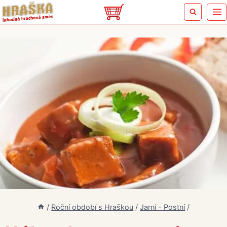
Přeskočit
na
obsah
/
Roční období s Hraškou
/
Jarní - Postní
/