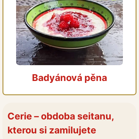
Badyánová pěna
Cerie – obdoba seitanu,
kterou si zamilujete