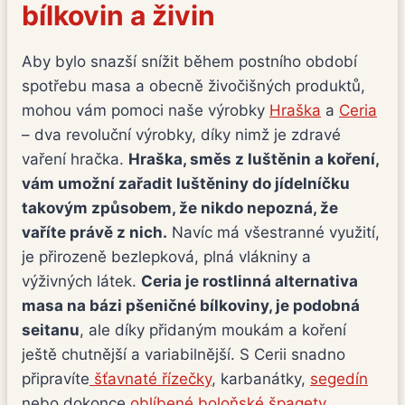
bílkovin a živin
Aby bylo snazší snížit během postního období
spotřebu masa a obecně živočišných produktů,
mohou vám pomoci naše výrobky
Hraška
a
Ceria
– dva revoluční výrobky, díky nimž je zdravé
vaření hračka.
Hraška, směs z luštěnin a koření,
vám umožní zařadit luštěniny do jídelníčku
takovým způsobem, že nikdo nepozná, že
vaříte právě z nich.
Navíc má všestranné využití,
je přirozeně bezlepková, plná vlákniny a
výživných látek.
Ceria je rostlinná alternativa
masa na bázi pšeničné bílkoviny, je podobná
seitanu
, ale díky přidaným moukám a koření
ještě chutnější a variabilnější. S Cerii snadno
připravíte
šťavnaté řízečky
, karbanátky,
segedín
nebo dokonce
oblíbené boloňské špagety
.