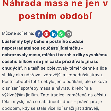
Náhrada masa ne jen v
postním období
Můžete sdílet na:
Luštěniny byly během postního období
nepostradatelnou součástí jídelníčku –
nahrazovaly maso, mléko i tvaroh a díky vysokému
obsahu bílkovin se jim často přezdívalo „maso
chudých“
. Na talíři se objevovaly téměř denně a lidé
si díky nim udržovali zdravější a jednodušší stravu.
Postní období totiž nebylo jen o odříkání, ale celkově
o snížení spotřeby masa a návratu k lehčím a
výživnějším jídlům. Tato tradice, zaměřená na očistu
těla i mysli, má co nabídnout i dnes – právě jaro je
obdobím, kdy se stále více lidí snaží jíst zdravěji,