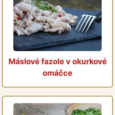
Máslové fazole v okurkové
omáčce