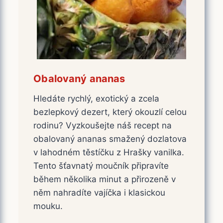
Obalovaný ananas
Hledáte rychlý, exotický a zcela
bezlepkový dezert, který okouzlí celou
rodinu? Vyzkoušejte náš recept na
obalovaný ananas smažený dozlatova
v lahodném těstíčku z Hrašky vanilka.
Tento šťavnatý moučník připravíte
během několika minut a přirozeně v
něm nahradíte vajíčka i klasickou
mouku.