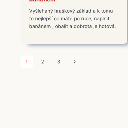
Vyšlehaný hraškový základ a k tomu
to nejlepší co máte po ruce, naplnit
banánem , obalit a dobrota je hotová.
Navigace
Další
1
2
3
na
strana
stránce