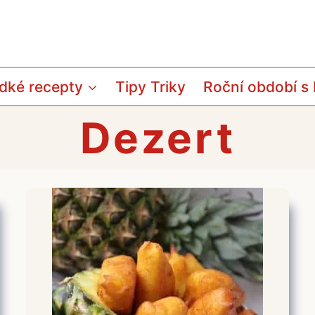
dké recepty
Tipy Triky
Roční období s
Dezert