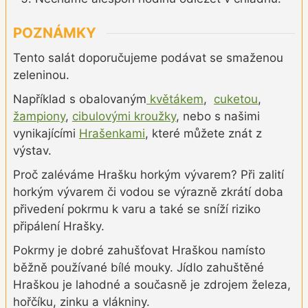
POZNÁMKY
Tento salát doporučujeme podávat se smaženou
zeleninou.
Například s obalovaným
květákem
,
cuketou
,
žampiony
,
cibulovými kroužky
, nebo s našimi
vynikajícími
Hrašenkami
, které můžete znát z
výstav.
Proč zaléváme Hrašku horkým vývarem? Při zalití
horkým vývarem či vodou se výrazně zkrátí doba
přivedení pokrmu k varu a také se sníží riziko
připálení Hrašky.
Pokrmy je dobré zahušťovat Hraškou namísto
běžně používané bílé mouky. Jídlo zahuštěné
Hraškou je lahodné a současně je zdrojem železa,
hořčíku, zinku a vlákniny.