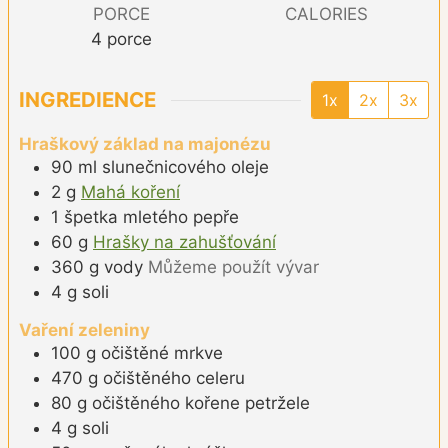
PORCE
CALORIES
4
porce
INGREDIENCE
1x
2x
3x
Hraškový základ na majonézu
90
ml
slunečnicového oleje
2
g
Mahá koření
1
špetka
mletého pepře
60
g
Hrašky na zahušťování
360
g
vody
Můžeme použít vývar
4
g
soli
Vaření zeleniny
100
g
očištěné mrkve
470
g
očištěného celeru
80
g
očištěného kořene petržele
4
g
soli