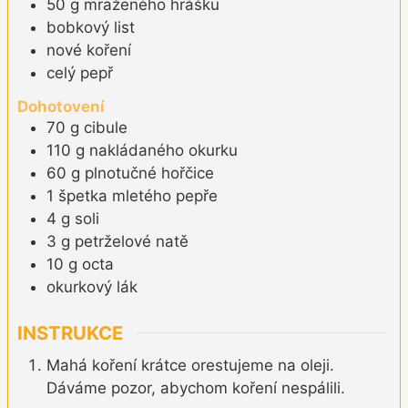
50
g
mraženého hrášku
bobkový list
nové koření
celý pepř
Dohotovení
70
g
cibule
110
g
nakládaného okurku
60
g
plnotučné hořčice
1
špetka
mletého pepře
4
g
soli
3
g
petrželové natě
10
g
octa
okurkový lák
INSTRUKCE
Mahá koření krátce orestujeme na oleji.
Dáváme pozor, abychom koření nespálili.