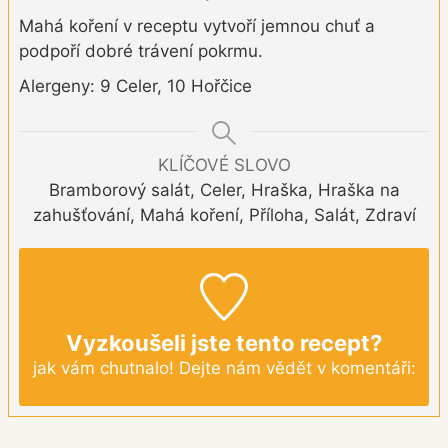
Mahá koření v receptu vytvoří jemnou chuť a
podpoří dobré trávení pokrmu.
Alergeny: 9 Celer, 10 Hořčice
KLÍČOVÉ SLOVO
Bramborový salát, Celer, Hraška, Hraška na
zahušťování, Mahá koření, Příloha, Salát, Zdraví
Vyzkoušeli jste tento recept?
jak vám chutnalo! Dejte nám vědět v komentáři: