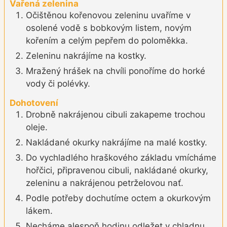
Vařená zelenina
Očištěnou kořenovou zeleninu uvaříme v
osolené vodě s bobkovým listem, novým
kořením a celým pepřem do poloměkka.
Zeleninu nakrájíme na kostky.
Mražený hrášek na chvíli ponoříme do horké
vody či polévky.
Dohotovení
Drobně nakrájenou cibuli zakapeme trochou
oleje.
Nakládané okurky nakrájíme na malé kostky.
Do vychladlého hraškového základu vmícháme
hořčici, připravenou cibuli, nakládané okurky,
zeleninu a nakrájenou petrželovou nať.
Podle potřeby dochutíme octem a okurkovým
lákem.
Necháme alespoň hodinu odležet v chladnu.