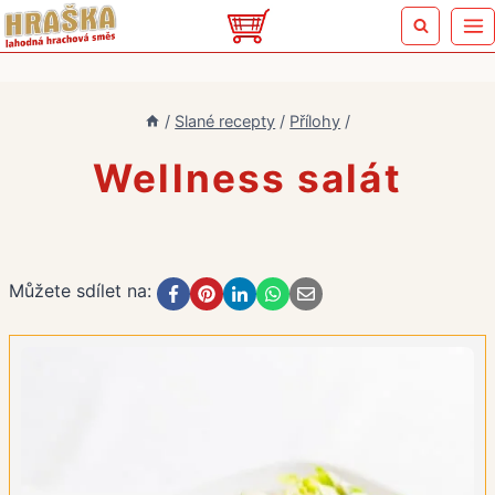
Přeskočit
na
obsah
/
Slané recepty
/
Přílohy
/
Wellness salát
Můžete sdílet na: