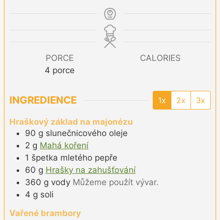
PORCE
CALORIES
4
porce
INGREDIENCE
1x
2x
3x
Hraškový základ na majonézu
90
g
slunečnicového oleje
2
g
Mahá koření
1
špetka
mletého pepře
60
g
Hrašky na zahušťování
360
g
vody
Můžeme použít vývar.
4
g
soli
Vařené brambory