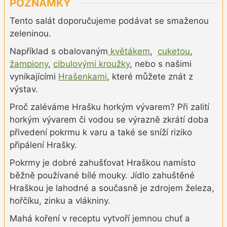
POZNÁMKY
Tento salát doporučujeme podávat se smaženou
zeleninou.
Například s obalovaným
květákem
,
cuketou
,
žampiony
,
cibulovými kroužky
, nebo s našimi
vynikajícími
Hrašenkami
, které můžete znát z
výstav.
Proč zaléváme Hrašku horkým vývarem? Při zalití
horkým vývarem či vodou se výrazně zkrátí doba
přivedení pokrmu k varu a také se sníží riziko
připálení Hrašky.
Pokrmy je dobré zahušťovat Hraškou namísto
běžně používané bílé mouky. Jídlo zahuštěné
Hraškou je lahodné a současně je zdrojem železa,
hořčíku, zinku a vlákniny.
Mahá koření v receptu vytvoří jemnou chuť a