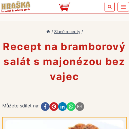
Přeskočit
na
obsah
/
Slané recepty
/
Recept na bramborový
salát s majonézou bez
vajec
Můžete sdílet na: