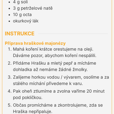
4
g
soli
3
g
petrželové natě
10
g
octa
okurkový lák
INSTRUKCE
Příprava hraškové majonézy
Mahá koření krátce orestujeme na oleji.
Dáváme pozor, abychom koření nespálili.
Přidáme Hrašku a mletý pepř a mícháme
dohladka až nemáme žádné žmolky.
Zalijeme horkou vodou / vývarem, osolíme a za
stálého míchání přivedeme k varu.
Pak oheň ztlumíme a zvolna vaříme 20 minut
pod pokličkou.
Občas promícháme a zkontrolujeme, zda se
Hraška nepřipaluje.