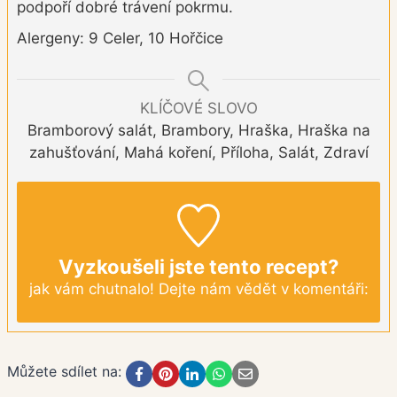
podpoří dobré trávení pokrmu.
Alergeny: 9 Celer, 10 Hořčice
KLÍČOVÉ SLOVO
Bramborový salát, Brambory, Hraška, Hraška na
zahušťování, Mahá koření, Příloha, Salát, Zdraví
Vyzkoušeli jste tento recept?
jak vám chutnalo! Dejte nám vědět v komentáři:
Můžete sdílet na: