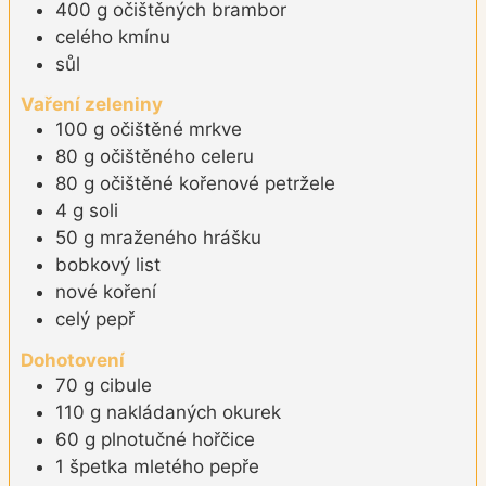
400
g
očištěných brambor
celého kmínu
sůl
Vaření zeleniny
100
g
očištěné mrkve
80
g
očištěného celeru
80
g
očištěné kořenové petržele
4
g
soli
50
g
mraženého hrášku
bobkový list
nové koření
celý pepř
Dohotovení
70
g
cibule
110
g
nakládaných okurek
60
g
plnotučné hořčice
1
špetka
mletého pepře